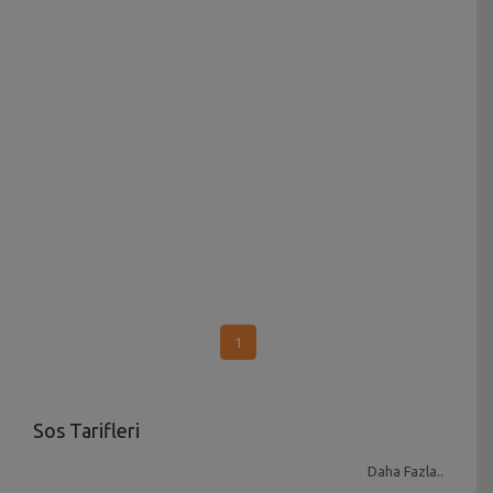
1
Sos Tarifleri
Tüm dünya mutfaklarında
soslar
ın ayrı bir önemi
Daha Fazla..