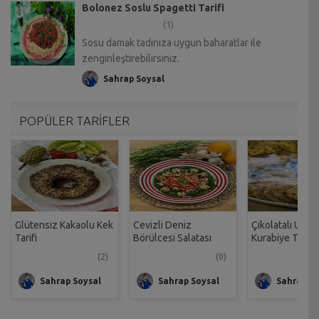
Bolonez Soslu Spagetti Tarifi
(1)
Sosu damak tadınıza uygun baharatlar ile
zenginleştirebilirsiniz.
Sahrap Soysal
POPÜLER TARİFLER
Glütensiz Kakaolu Kek
Cevizli Deniz
Çikolatalı Unsu
Tarifi
Börülcesi Salatası
Kurabiye Tarifi
Tarifi
(2)
(0)
Sahrap Soysal
Sahrap Soysal
Sahrap So