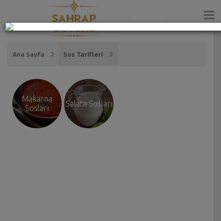
ZEYTİNYAĞI
Ana Sayfa
Sos Tarifleri
Makarna
Salata Sosları
Sosları