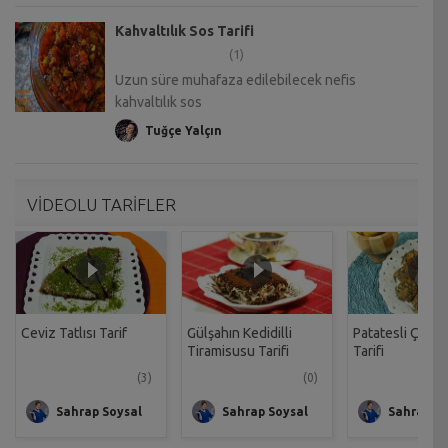
Kahvaltılık Sos Tarifi
(1)
Uzun süre muhafaza edilebilecek nefis
kahvaltılık sos
Tuğçe Yalçın
VİDEOLU TARİFLER
Ceviz Tatlısı Tarif
Gülşahın Kedidilli
Patatesli Çıtır 
Tiramisusu Tarifi
Tarifi
(3)
(0)
Sahrap Soysal
Sahrap Soysal
Sahrap So