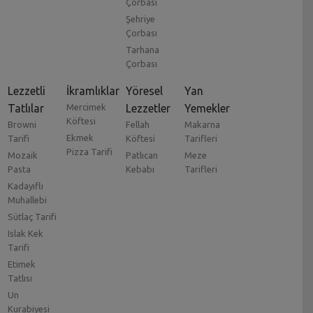
Çorbası
Şehriye
Çorbası
Tarhana
Çorbası
Lezzetli
İkramlıklar
Yöresel
Yan
Tatlılar
Mercimek
Lezzetler
Yemekler
Köftesi
Browni
Fellah
Makarna
Ekmek
Tarifi
Köftesi
Tarifleri
Pizza Tarifi
Mozaik
Patlıcan
Meze
Pasta
Kebabı
Tarifleri
Kadayıflı
Muhallebi
Sütlaç Tarifi
Islak Kek
Tarifi
Etimek
Tatlısı
Un
Kurabiyesi