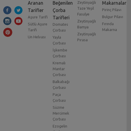
Aranan
Beğenilen
Zeytinyağlı
Makarnalar
Taze Yeşil
Tarifler
Çorba
Pirinç Pilavı
Fasulye
Bulgur Pilavı
Aşure Tarifi
Tarifleri
Zeytinyağlı
Fırında
Sütlü Aşure
Domates
Bamya
Makarna
Tarifi
Çorbası
Zeytinyağlı
Un Helvası
Yayla
Pırasa
Çorbası
İşkembe
Çorbası
Kremalı
Mantar
Çorbası
Balkabağı
Çorbası
Paça
Çorbası
Süzme
Mercimek
Çorbası
Ezogelin