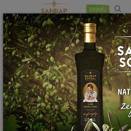
ZEYTİNYAĞI
Popülerlik
"
pane
" etiketiyle eşleşen (1) tarif bulundu.