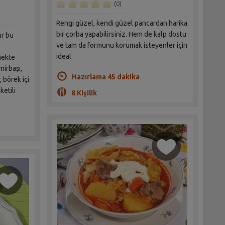
(0)
Rengi güzel, kendi güzel pancardan harika
bir çorba yapabilirsiniz. Hem de kalp dostu
ur bu
ve tam da formunu korumak isteyenler için
ideal.
mekte
mirbaşı,
Hazırlama 45 dakika
, börek içi
ketili
8 Kişilik