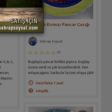
ış
Buğdaylı Kırmızı Pancar Cacığı
Tarifi
Sahrap Soysal
(0)
r A, B, C,
Buğdayla pancar birlikte pişince, buğday
özünü verdi ve çok lezzetlendirdi. Yani
ncarı,
anlayacağınız, harika bir lezzet ortaya çıktı!
3 deposu
Hazırlama 1 saat
m.
4 Kişilik