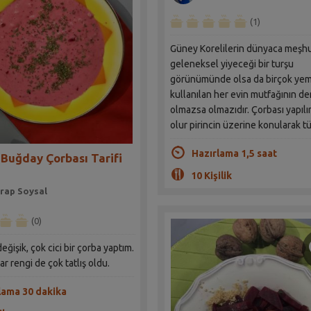
(1)
Güney Korelilerin dünyaca meşh
geleneksel yiyeceği bir turşu
görünümünde olsa da birçok ye
kullanılan her evin mutfağının de
olmazsa olmazıdır. Çorbası yapılır
olur pirincin üzerine konularak tü
Hazırlama 1,5 saat
 Buğday Çorbası Tarifi
10 Kişilik
rap Soysal
(0)
eğişik, çok cici bir çorba yaptım.
ar rengi de çok tatlış oldu.
lama 30 dakika