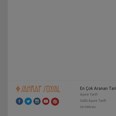
En Çok Aranan Tari
Aşure Tarifi
Sütlü Aşure Tarifi
Un Helvası