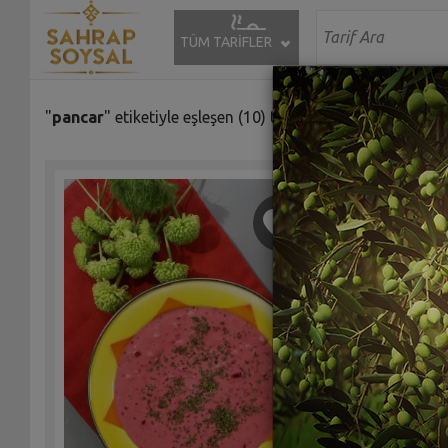
TÜM TARİFLER
"
pancar
" etiketiyle eşleşen (10) tarif bulundu.