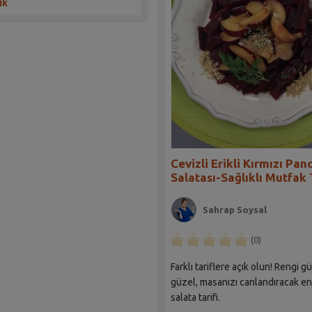
ik
Cevizli Erikli Kırmızı Pan
Salatası-Sağlıklı Mutfak 
Sahrap Soysal
(0)
Farklı tariflere açık olun! Rengi gü
güzel, masanızı canlandıracak en
salata tarifi.