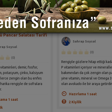
Avokado Soslu Fırınlanm
Pancar Tarifi
ü Pancar Salatası Tarifi
Sahrap Soysal
rap Soysal
(0)
(0)
Rengiyle gözlere hitap ettiği kada
 vitaminleri, demir, fosfor,
P vitaminleri içeriyor ve mineraller
 potasyum, çinko, kalsiyum
bakımından da çok zengin olan pa
llerce zengin olan bu enfes
yine vitamin, mineral ve Omega 
a harika rengiyle de sofralara
olan avokado ile bir araya getirdi
r.
Hazırlama 1 saat
lama 1 saat
2 Kişilik
ik