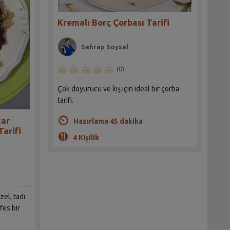
Kremalı Borç Çorbası Tarifi
Sahrap Soysal
(0)
Çok doyurucu ve kış için ideal bir çorba
tarifi.
car
Hazırlama 45 dakika
Tarifi
4 Kişilik
zel, tadı
fes bir