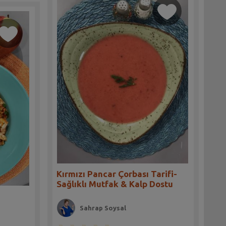
Kırmızı Pancar Çorbası Tarifi-
Sağlıklı Mutfak & Kalp Dostu
i
Sahrap Soysal