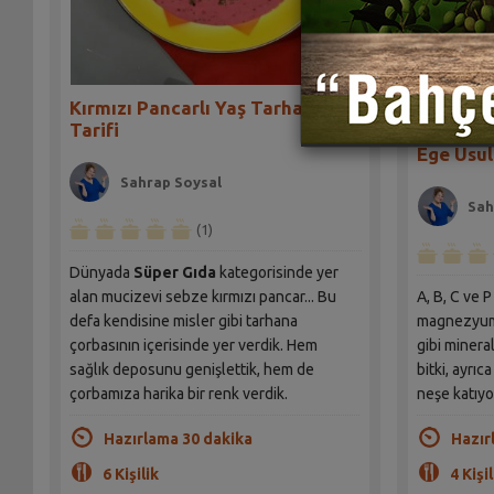
Kırmızı Pancarlı Yaş Tarhana
Tarifi
Ege Usul
Sahrap Soysal
Sah
(1)
Dünyada
Süper Gıda
kategorisinde yer
A, B, C ve P
alan mucizevi sebze kırmızı pancar... Bu
magnezyum,
defa kendisine misler gibi tarhana
gibi minera
çorbasının içerisinde yer verdik. Hem
bitki, ayrıc
sağlık deposunu genişlettik, hem de
neşe katıyo
çorbamıza harika bir renk verdik.
Hazır
Hazırlama 30 dakika
4 Kişil
6 Kişilik