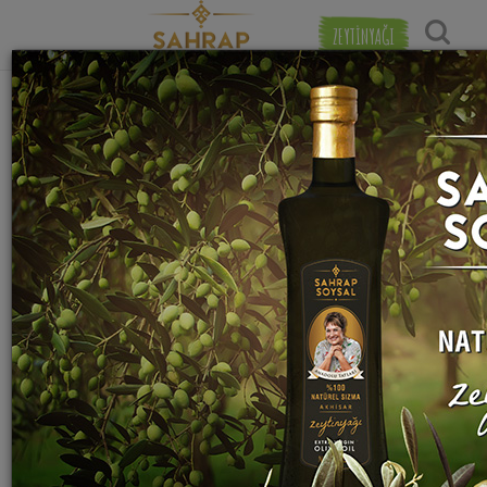
ZEYTİNYAĞI
Popülerlik
"
mate
" etiketiyle eşleşen (1) tarif bulundu.