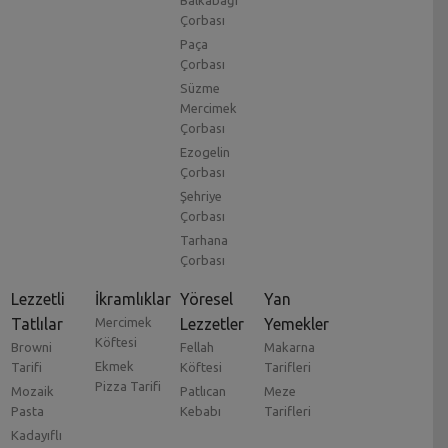
Balkabağı
Çorbası
Paça
Çorbası
Süzme
Mercimek
Çorbası
Ezogelin
Çorbası
Şehriye
Çorbası
Tarhana
Çorbası
Lezzetli
İkramlıklar
Yöresel
Yan
Tatlılar
Mercimek
Lezzetler
Yemekler
Köftesi
Browni
Fellah
Makarna
Ekmek
Tarifi
Köftesi
Tarifleri
Pizza Tarifi
Mozaik
Patlıcan
Meze
Pasta
Kebabı
Tarifleri
Kadayıflı