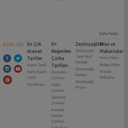
Daha Fazla..
En Çok
En
Zeytinyağlılar
Pilav ve
Aranan
Beğenilen
Zeytinyağlı
Makarnalar
Taze Yeşil
Tarifler
Çorba
Pirinç Pilavı
Fasulye
Bulgur Pilavı
Aşure Tarifi
Tarifleri
Zeytinyağlı
Fırında
Sütlü Aşure
Domates
Bamya
Makarna
Tarifi
Çorbası
Zeytinyağlı
Un Helvası
Yayla
Pırasa
Çorbası
İşkembe
Çorbası
Kremalı
Mantar
Çorbası