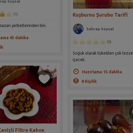
rap Soysal
Kuşburnu Şurubu Tarifi
(1)
azan şerbetlerinden biri.
Sahrap Soysal
lama 45 dakika
(0)
ik
Soğuk olarak tüketilen çok lezzet
içecek.
Hazırlama 15 dakika
8 Kişilik
Cevizli Filtre Kahve