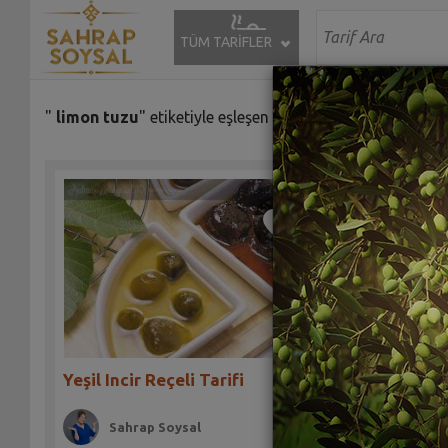
TÜM TARİFLER
"
limon tuzu
" etiketiyle eşleşen (23) tarif bulundu.
Yeşil Incir Reçeli Tarifi
Sebzeli 
Sahrap Soysal
Sah