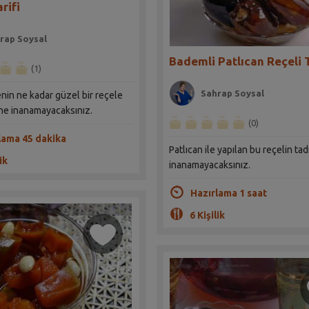
rifi
rap Soysal
Bademli Patlıcan Reçeli T
(1)
Sahrap Soysal
enin ne kadar güzel bir reçele
e inanamayacaksınız.
(0)
lama 45 dakika
Patlıcan ile yapılan bu reçelin tad
ik
inanamayacaksınız.
Hazırlama 1 saat
6 Kişilik