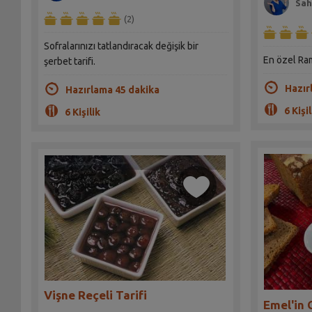
Sah
(2)
Sofralarınızı tatlandıracak değişik bir
En özel Ram
şerbet tarifi.
Hazır
Hazırlama 45 dakika
6 Kişil
6 Kişilik
Vişne Reçeli Tarifi
Emel'in 