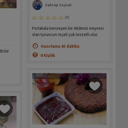
Sahrap Soysal
(0)
Portakala benzeyen bir Akdeniz meyvesi
olan turuncun reçeli çok lezzetli olur.
Hazırlama 45 dakika
li bir
8 Kişilik