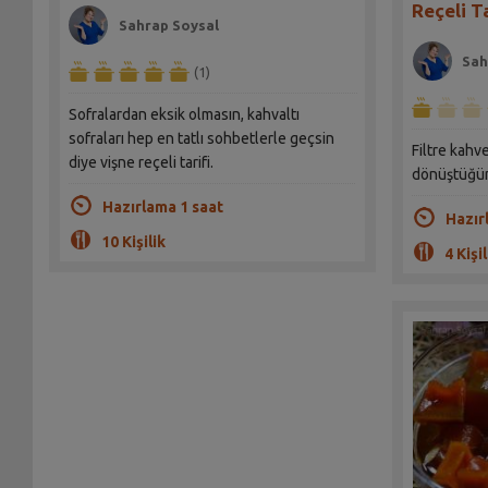
Reçeli Ta
Sahrap Soysal
Sah
(1)
Sofralardan eksik olmasın, kahvaltı
sofraları hep en tatlı sohbetlerle geçsin
Filtre kahv
diye vişne reçeli tarifi.
dönüştüğün
Hazırlama 1 saat
Hazır
10 Kişilik
4 Kişil