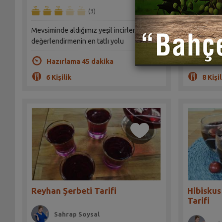
(3)
Mevsiminde aldığımız yeşil incirleri
Bol sebzeli
değerlendirmenin en tatlı yolu
yemeği. Mi
Hazırlama 45 dakika
Hazır
6 Kişilik
8 Kişil
Reyhan Şerbeti Tarifi
Hibiskus
Tarifi
Sahrap Soysal