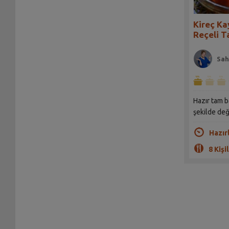
Kireç Ka
Reçeli Ta
Sah
Hazır tam b
şekilde de
Hazır
8 Kişil