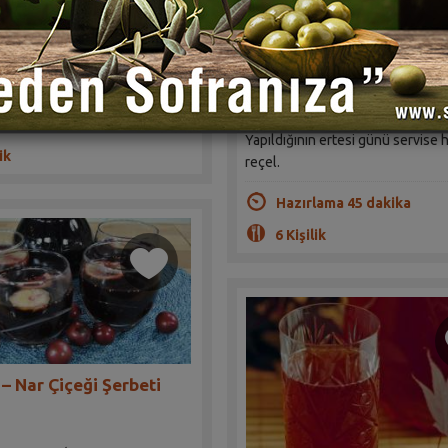
Reçeli Tarifi
(1)
Sahrap Soysal
 harika bir sıcak enginar
safirleriniz çok beğenecek
(1)
lama 1 saat
Yapıldığının ertesi günü servise h
ik
reçel.
Hazırlama 45 dakika
6 Kişilik
 – Nar Çiçeği Şerbeti