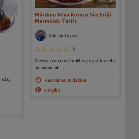
Mürdüm Veya Kırmızı Süs Eriği
Marmelatı Tarifi
Sahrap Soysal
(0)
Mevsimin en güzel erikleriyle çok lezzetli
bir marmelat
a aday
Hazırlama 30 dakika
6 Kişilik