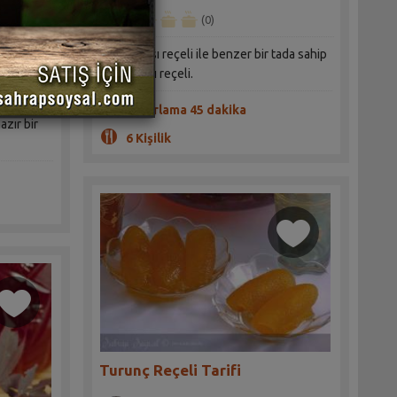
(0)
Taze kayısı reçeli ile benzer bir tada sahip
kuru kayısı reçeli.
Hazırlama 45 dakika
azır bir
6 Kişilik
Turunç Reçeli Tarifi