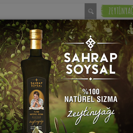
ZEYTİNYA
Enginar Dolması Tarifi
rap Soysal
Emel'in Yer Fıstıklı Mand