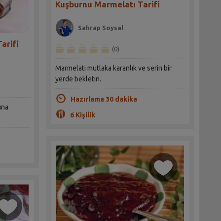
Kuşburnu Marmelatı Tarifi
Sahrap Soysal
arifi
(0)
Marmelatı mutlaka karanlık ve serin bir
yerde bekletin.
Hazırlama 30 dakika
ına
6 Kişilik