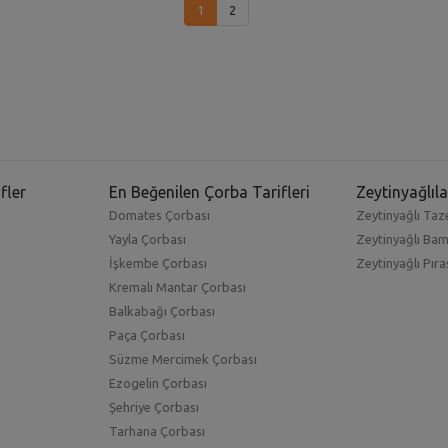
1
2
fler
En Beğenilen Çorba Tarifleri
Zeytinyağlıla
Domates Çorbası
Zeytinyağlı Taze
Yayla Çorbası
Zeytinyağlı Ba
İşkembe Çorbası
Zeytinyağlı Pıra
Kremalı Mantar Çorbası
Balkabağı Çorbası
Paça Çorbası
Süzme Mercimek Çorbası
Ezogelin Çorbası
Şehriye Çorbası
Tarhana Çorbası