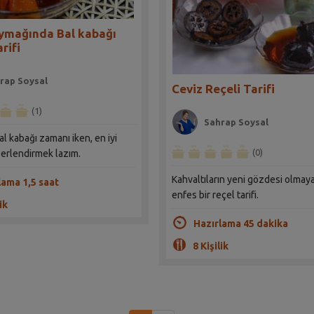
ymağında Bal kabağı
rifi
rap Soysal
Ceviz Reçeli Tarifi
(1)
Sahrap Soysal
al kabağı zamanı iken, en iyi
(0)
ğerlendirmek lazım.
Kahvaltıların yeni gözdesi olmay
lama 1,5 saat
enfes bir reçel tarifi.
ik
Hazırlama 45 dakika
8 Kişilik