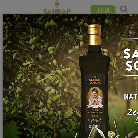
ZEYTİNYAĞI
"
limon suyu
" etiketiyle eşleşen (456) tarif
Popülerlik
bulundu.