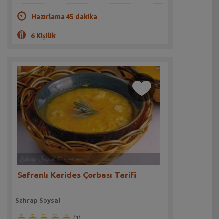
Hazırlama 45 dakika
6 Kişilik
Safranlı Karides Çorbası Tarifi
Sahrap Soysal
(1)