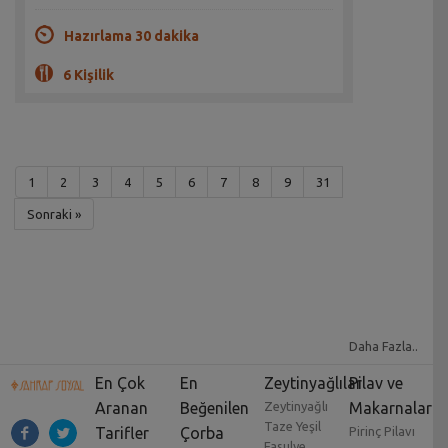
Hazırlama 30 dakika
6 Kişilik
1
2
3
4
5
6
7
8
9
31
Sonraki »
Daha Fazla..
En Çok
En
Zeytinyağlılar
Pilav ve
Aranan
Beğenilen
Zeytinyağlı
Makarnalar
Taze Yeşil
Tarifler
Çorba
Pirinç Pilavı
Fasulye