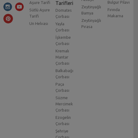
Bulgur Pilavı
Aşure Tarifi
Tarifleri
Zeytinyağlı
Fırında
Sütlü Aşure
Domates
Bamya
Makarna
Tarifi
Çorbası
Zeytinyağlı
Un Helvası
Yayla
Pırasa
Çorbası
İşkembe
Çorbası
Kremalı
Mantar
Çorbası
Balkabağı
Çorbası
Paça
Çorbası
Süzme
Mercimek
Çorbası
Ezogelin
Çorbası
Şehriye
Çorbası