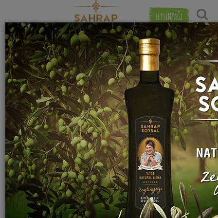
ZEYTİNYAĞI
"
levrek
" etiketiyle eşleşen (11) tarif
Tarihe Gör
bulundu.