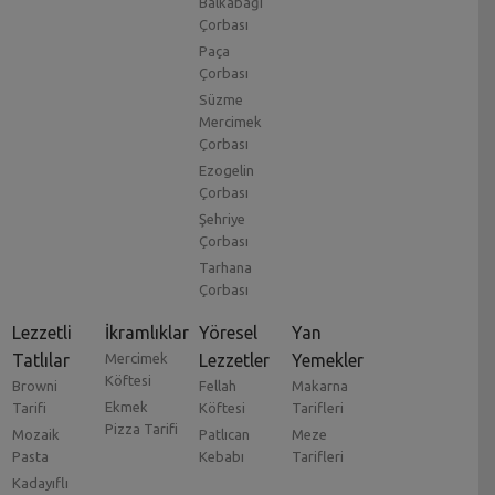
Balkabağı
Çorbası
Paça
Çorbası
Süzme
Mercimek
Çorbası
Ezogelin
Çorbası
Şehriye
Çorbası
Tarhana
Çorbası
Lezzetli
İkramlıklar
Yöresel
Yan
Tatlılar
Mercimek
Lezzetler
Yemekler
Köftesi
Browni
Fellah
Makarna
Ekmek
Tarifi
Köftesi
Tarifleri
Pizza Tarifi
Mozaik
Patlıcan
Meze
Pasta
Kebabı
Tarifleri
Kadayıflı