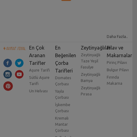
Daha Fazla..
En Çok
En
Zeytinyağlılar
Pilav ve
Aranan
Beğenilen
Zeytinyağlı
Makarnalar
Taze Yeşil
Tarifler
Çorba
Pirinç Pilavı
Fasulye
Bulgur Pilavı
Aşure Tarifi
Tarifleri
Zeytinyağlı
Fırında
Sütlü Aşure
Domates
Bamya
Makarna
Tarifi
Çorbası
Zeytinyağlı
Un Helvası
Yayla
Pırasa
Çorbası
İşkembe
Çorbası
Kremalı
Mantar
Çorbası