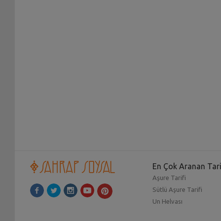
En Çok Aranan Tari
Aşure Tarifi
Sütlü Aşure Tarifi
Un Helvası