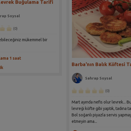
Levrek Buğulama Tarifi
rap Soysal
(0)
yebileceğiniz mükemmel bir
lama 1 saat
Barba'nın Balık Köftesi Ta
ik
Sahrap Soysal
(0)
Mart ayında nefis olur levrek... B
levreği köfte gibi yaptık, tadına ta
Bol soğanlı piyazla servis yapmay
etmeyin ama...