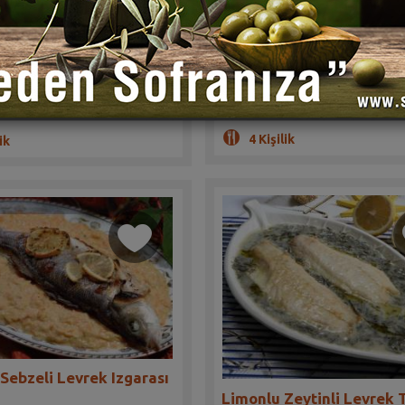
(1)
(0)
ir levrek balığı sarması tarifi.
Kış sebzelerinin lezzeti balıkla bir
ayılacak
Hazırlama 45 dakika
lama 30 dakika
4 Kişilik
ik
 Sebzeli Levrek Izgarası
Limonlu Zeytinli Levrek T