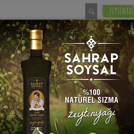
ZEYTİNYA
alık Sarması Tarifi
Kerevizli Mantarlı Levre
Buğlama Tarifi
rap Soysal
Sahrap Soysal