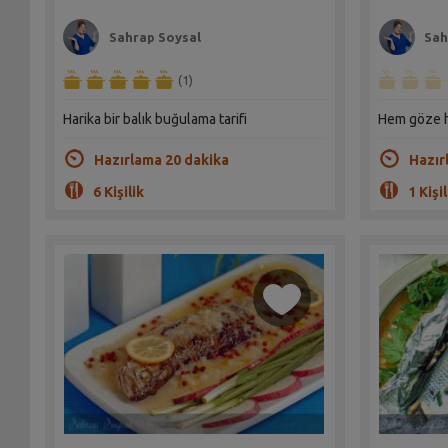
Sahrap Soysal
Sah
(1)
Harika bir balık buğulama tarifi
Hem göze he
Hazırlama 20 dakika
Hazır
6 Kişilik
1 Kişil