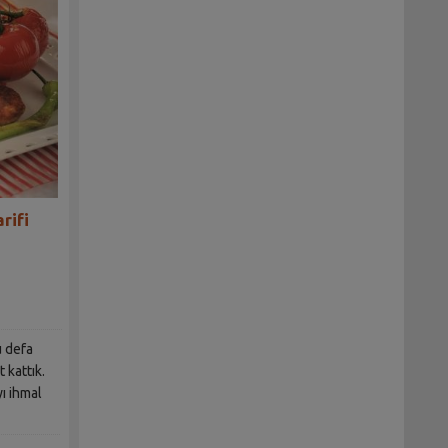
rifi
u defa
t kattık.
ı ihmal