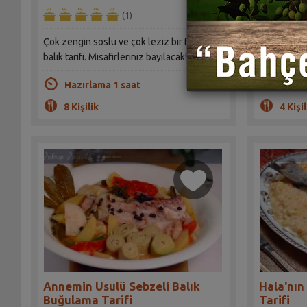
(1)
Çok zengin soslu ve çok leziz bir fırında
Çok farklı b
balık tarifi. Misafirleriniz bayılacak!
Evdekiler b
Hazırlama 1 saat
Hazır
8 Kişilik
4 Kişil
Annemin Usulü Sebzeli Balık
Hala'nın
Buğulama Tarifi
Tarifi