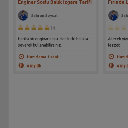
Enginar Soslu Balık Izgara Tarifi
Fırında 
Sahrap Soysal
Sah
(1)
Harika bir enginar sosu. Her türlü balıkta
Ailecek yi
severek kullanabilirsiniz.
lezzet!
Hazırlama 1 saat
Hazır
4 Kişilik
4 Kişil