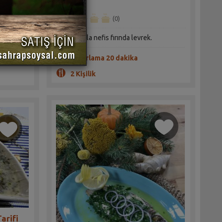
(0)
Taze otlarla nefis fırında levrek.
leşiyor..
Hazırlama 20 dakika
2 Kişilik
arifi