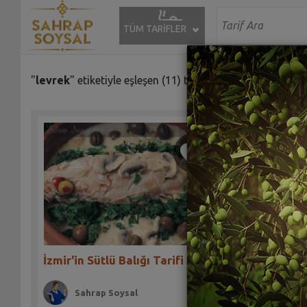
TÜM TARİFLER
"
levrek
" etiketiyle eşleşen (11) tarif bulundu.
İzmir'in Sütlü Balığı Tarifi
Giritli B
Sahrap Soysal
Sah