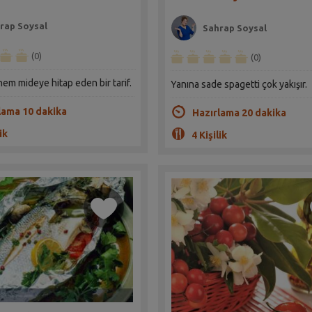
rap Soysal
Sahrap Soysal
(0)
(0)
m mideye hitap eden bir tarif.
Yanına sade spagetti çok yakışır.
lama 10 dakika
Hazırlama 20 dakika
ik
4 Kişilik