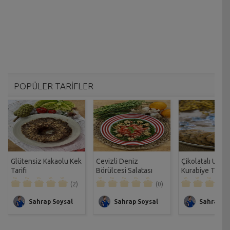
POPÜLER TARİFLER
Glütensiz Kakaolu Kek
Cevizli Deniz
Çikolatalı Unsu
Tarifi
Börülcesi Salatası
Kurabiye Tarifi
Tarifi
(2)
(0)
Sahrap Soysal
Sahrap Soysal
Sahrap So