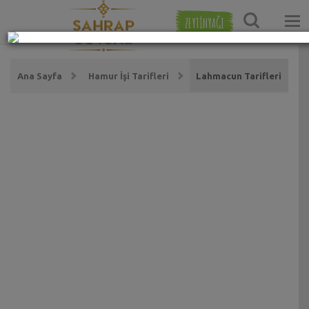
ZEYTİNYAĞI
Ana Sayfa
Hamur İşi Tarifleri
Lahmacun Tarifleri