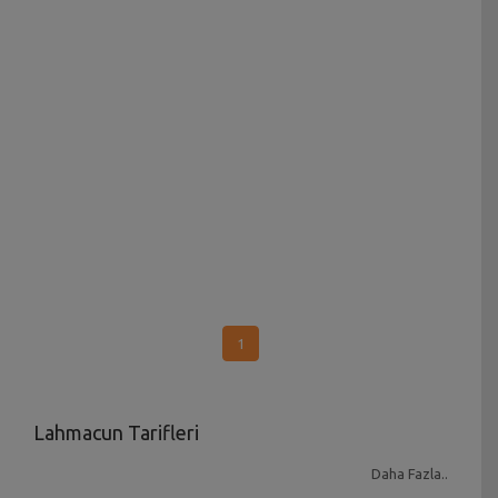
1
Lahmacun Tarifleri
Türk mutfağının en zengin lezzetlerinden biri olan
Daha Fazla..