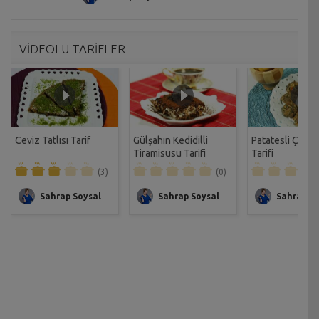
VİDEOLU TARİFLER
Ceviz Tatlısı Tarif
Gülşahın Kedidilli
Patatesli Çıtır 
Tiramisusu Tarifi
Tarifi
(3)
(0)
Sahrap Soysal
Sahrap Soysal
Sahrap So