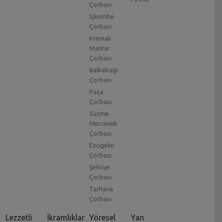
Çorbası
İşkembe
Çorbası
Kremalı
Mantar
Çorbası
Balkabağı
Çorbası
Paça
Çorbası
Süzme
Mercimek
Çorbası
Ezogelin
Çorbası
Şehriye
Çorbası
Tarhana
Çorbası
Lezzetli
İkramlıklar
Yöresel
Yan