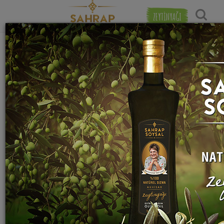
ZEYTİNYAĞI
"
kuzu külbastı
" etiketiyle eşleşen (3) tarif
Popülerlik
bulundu.