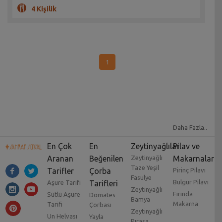
4 Kişilik
1
Daha Fazla..
En Çok
En
Zeytinyağlılar
Pilav ve
Aranan
Beğenilen
Zeytinyağlı
Makarnalar
Taze Yeşil
Tarifler
Çorba
Pirinç Pilavı
Fasulye
Bulgur Pilavı
Aşure Tarifi
Tarifleri
Zeytinyağlı
Fırında
Sütlü Aşure
Domates
Bamya
Makarna
Tarifi
Çorbası
Zeytinyağlı
Un Helvası
Yayla
Pırasa