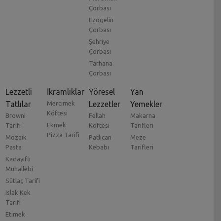
Çorbası
Ezogelin
Çorbası
Şehriye
Çorbası
Tarhana
Çorbası
Lezzetli
İkramlıklar
Yöresel
Yan
Tatlılar
Mercimek
Lezzetler
Yemekler
Köftesi
Browni
Fellah
Makarna
Ekmek
Tarifi
Köftesi
Tarifleri
Pizza Tarifi
Mozaik
Patlıcan
Meze
Pasta
Kebabı
Tarifleri
Kadayıflı
Muhallebi
Sütlaç Tarifi
Islak Kek
Tarifi
Etimek