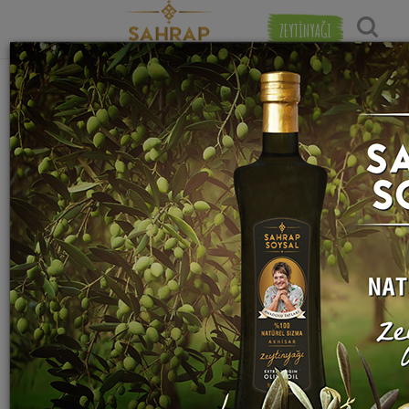
ZEYTİNYAĞI
"
Küzbara
" etiketiyle eşleşen (1) tarif
Popülerlik
bulundu.