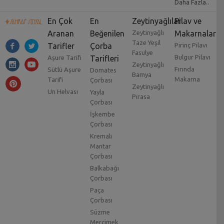
Daha Fazla..
En Çok
En
Zeytinyağlılar
Pilav ve
Aranan
Beğenilen
Zeytinyağlı
Makarnalar
Taze Yeşil
Tarifler
Çorba
Pirinç Pilavı
Fasulye
Bulgur Pilavı
Aşure Tarifi
Tarifleri
Zeytinyağlı
Fırında
Sütlü Aşure
Domates
Bamya
Makarna
Tarifi
Çorbası
Zeytinyağlı
Un Helvası
Yayla
Pırasa
Çorbası
İşkembe
Çorbası
Kremalı
Mantar
Çorbası
Balkabağı
Çorbası
Paça
Çorbası
Süzme
Mercimek