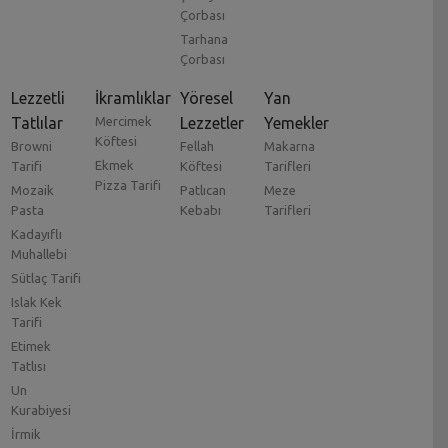
Çorbası
Tarhana
Çorbası
Lezzetli
İkramlıklar
Yöresel
Yan
Tatlılar
Mercimek
Lezzetler
Yemekler
Köftesi
Browni
Fellah
Makarna
Ekmek
Tarifi
Köftesi
Tarifleri
Pizza Tarifi
Mozaik
Patlıcan
Meze
Pasta
Kebabı
Tarifleri
Kadayıflı
Muhallebi
Sütlaç Tarifi
Islak Kek
Tarifi
Etimek
Tatlısı
Un
Kurabiyesi
İrmik