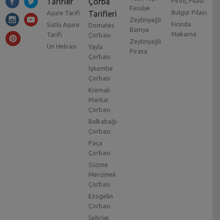
Tarifler
Çorba
Pirinç Pilavı
Fasulye
Bulgur Pilavı
Aşure Tarifi
Tarifleri
Zeytinyağlı
Fırında
Sütlü Aşure
Domates
Bamya
Makarna
Tarifi
Çorbası
Zeytinyağlı
Un Helvası
Yayla
Pırasa
Çorbası
İşkembe
Çorbası
Kremalı
Mantar
Çorbası
Balkabağı
Çorbası
Paça
Çorbası
Süzme
Mercimek
Çorbası
Ezogelin
Çorbası
Şehriye