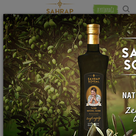
ZEYTİNYAĞI
"
kusu üzüm
" etiketiyle eşleşen (1) tarif
Tarihe Gör
bulundu.