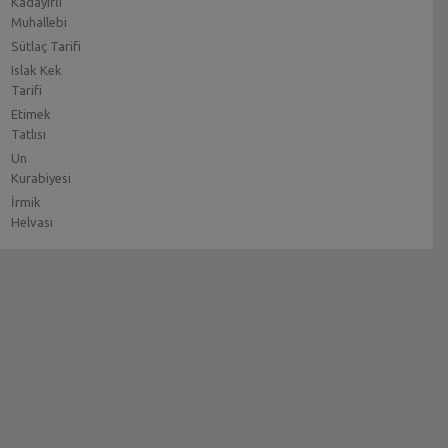
Kadayıflı
Muhallebi
Sütlaç Tarifi
Islak Kek
Tarifi
Etimek
Tatlısı
Un
Kurabiyesi
İrmik
Helvası