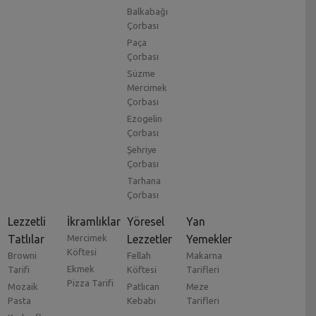
Balkabağı
Çorbası
Paça
Çorbası
Süzme
Mercimek
Çorbası
Ezogelin
Çorbası
Şehriye
Çorbası
Tarhana
Çorbası
Lezzetli
İkramlıklar
Yöresel
Yan
Tatlılar
Mercimek
Lezzetler
Yemekler
Köftesi
Browni
Fellah
Makarna
Ekmek
Tarifi
Köftesi
Tarifleri
Pizza Tarifi
Mozaik
Patlıcan
Meze
Pasta
Kebabı
Tarifleri