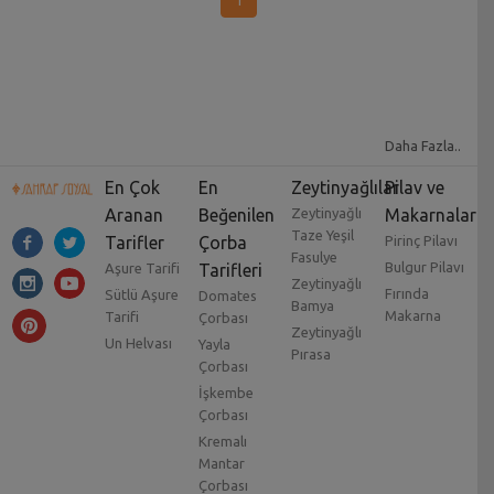
1
Daha Fazla..
En Çok
En
Zeytinyağlılar
Pilav ve
Aranan
Beğenilen
Zeytinyağlı
Makarnalar
Taze Yeşil
Tarifler
Çorba
Pirinç Pilavı
Fasulye
Bulgur Pilavı
Aşure Tarifi
Tarifleri
Zeytinyağlı
Fırında
Sütlü Aşure
Domates
Bamya
Makarna
Tarifi
Çorbası
Zeytinyağlı
Un Helvası
Yayla
Pırasa
Çorbası
İşkembe
Çorbası
Kremalı
Mantar
Çorbası