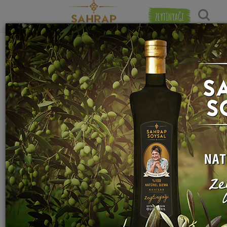
ZEYTİNYAĞI
"
kuru reyhan
" etiketiyle eşleşen (6) tarif
Popülerlik
bulundu.