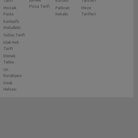
Ekmek
Tarifi
Köftesi
Tarifleri
Pizza Tarifi
Mozaik
Patlıcan
Meze
Pasta
Kebabı
Tarifleri
Kadayıflı
Muhallebi
Sütlaç Tarifi
Islak Kek
Tarifi
Etimek
Tatlısı
Un
Kurabiyesi
İrmik
Helvası