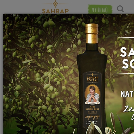
ZEYTİNYAĞI
Popülerlik
"
Kivi
" etiketiyle eşleşen (15) tarif bulundu.