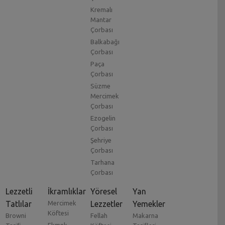
Kremalı
Mantar
Çorbası
Balkabağı
Çorbası
Paça
Çorbası
Süzme
Mercimek
Çorbası
Ezogelin
Çorbası
Şehriye
Çorbası
Tarhana
Çorbası
Lezzetli
İkramlıklar
Yöresel
Yan
Tatlılar
Mercimek
Lezzetler
Yemekler
Köftesi
Browni
Fellah
Makarna