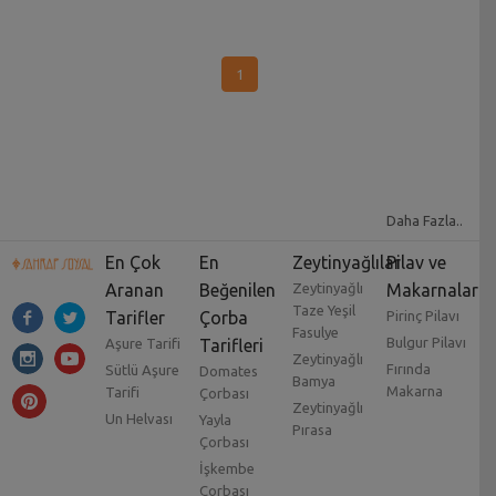
1
Daha Fazla..
En Çok
En
Zeytinyağlılar
Pilav ve
Aranan
Beğenilen
Zeytinyağlı
Makarnalar
Taze Yeşil
Tarifler
Çorba
Pirinç Pilavı
Fasulye
Bulgur Pilavı
Aşure Tarifi
Tarifleri
Zeytinyağlı
Fırında
Sütlü Aşure
Domates
Bamya
Makarna
Tarifi
Çorbası
Zeytinyağlı
Un Helvası
Yayla
Pırasa
Çorbası
İşkembe
Çorbası