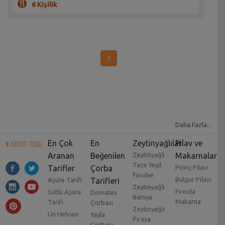
6 Kişilik
1
Daha Fazla..
En Çok
En
Zeytinyağlılar
Pilav ve
Aranan
Beğenilen
Zeytinyağlı
Makarnalar
Taze Yeşil
Tarifler
Çorba
Pirinç Pilavı
Fasulye
Bulgur Pilavı
Aşure Tarifi
Tarifleri
Zeytinyağlı
Fırında
Sütlü Aşure
Domates
Bamya
Makarna
Tarifi
Çorbası
Zeytinyağlı
Un Helvası
Yayla
Pırasa
Çorbası