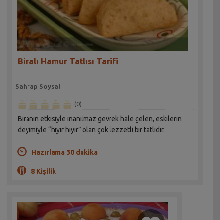
Biralı Hamur Tatlısı Tarifi
Sahrap Soysal
(0)
Biranın etkisiyle inanılmaz gevrek hale gelen, eskilerin
deyimiyle “hıyır hıyır” olan çok lezzetli bir tatlıdır.
Hazırlama 30 dakika
8 Kişilik