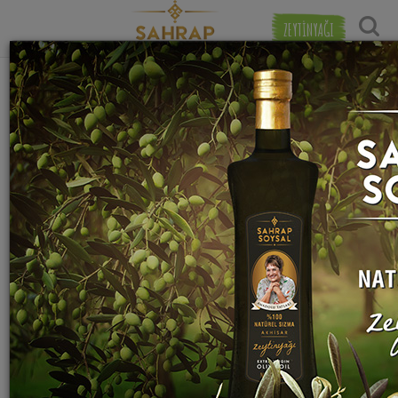
ZEYTİNYAĞI
"
kayısı
" etiketiyle eşleşen (15) tarif
Tarihe Gör
bulundu.