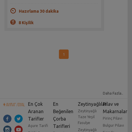
Hazırlama 30 dakika
8 Kişilik
1
Daha Fazla..
En Çok
En
Zeytinyağlılar
Pilav ve
Aranan
Beğenilen
Zeytinyağlı
Makarnalar
Taze Yeşil
Tarifler
Çorba
Pirinç Pilavı
Fasulye
Bulgur Pilavı
Aşure Tarifi
Tarifleri
Zeytinyağlı