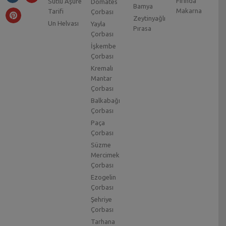
Fırında
Sütlü Aşure
Domates
Bamya
Makarna
Tarifi
Çorbası
Zeytinyağlı
Un Helvası
Yayla
Pırasa
Çorbası
İşkembe
Çorbası
Kremalı
Mantar
Çorbası
Balkabağı
Çorbası
Paça
Çorbası
Süzme
Mercimek
Çorbası
Ezogelin
Çorbası
Şehriye
Çorbası
Tarhana