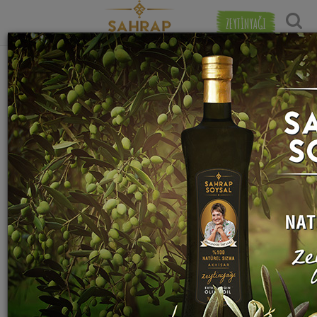
ZEYTİNYAĞI
Tarihe Gör
"
Jöle
" etiketiyle eşleşen (4) tarif bulundu.