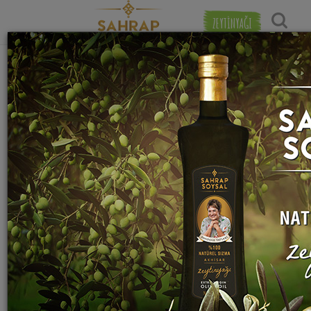
ZEYTİNYAĞI
Popülerlik
"
isot
" etiketiyle eşleşen (6) tarif bulundu.