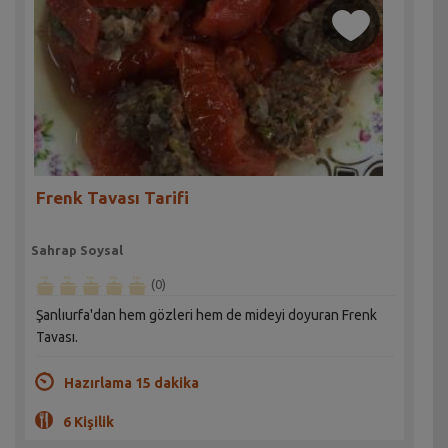
Frenk Tavası Tarifi
Sahrap Soysal
(0)
Şanlıurfa'dan hem gözleri hem de mideyi doyuran Frenk
Tavası.
Hazırlama 15 dakika
6 Kişilik