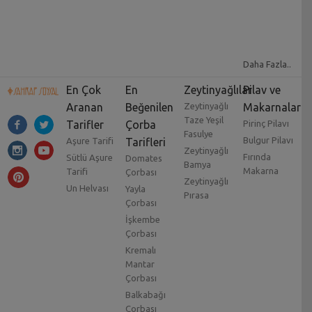
Daha Fazla..
En Çok
En
Zeytinyağlılar
Pilav ve
Aranan
Beğenilen
Zeytinyağlı
Makarnalar
Taze Yeşil
Tarifler
Çorba
Pirinç Pilavı
Fasulye
Bulgur Pilavı
Aşure Tarifi
Tarifleri
Zeytinyağlı
Fırında
Sütlü Aşure
Domates
Bamya
Makarna
Tarifi
Çorbası
Zeytinyağlı
Un Helvası
Yayla
Pırasa
Çorbası
İşkembe
Çorbası
Kremalı
Mantar
Çorbası
Balkabağı
Çorbası