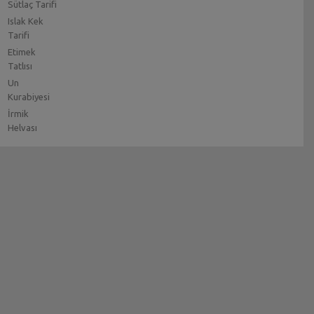
Sütlaç Tarifi
Islak Kek
Tarifi
Etimek
Tatlısı
Un
Kurabiyesi
İrmik
Helvası