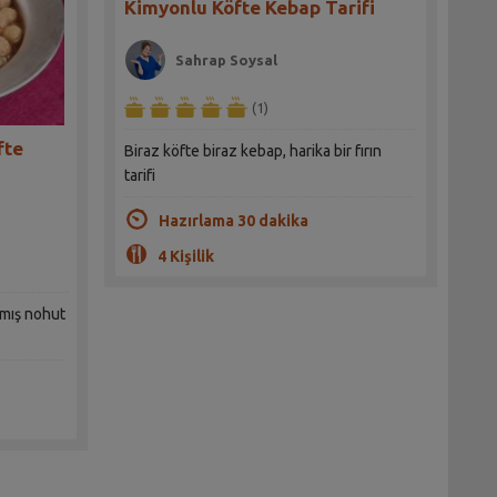
Kimyonlu Köfte Kebap Tarifi
Sahrap Soysal
(1)
fte
Biraz köfte biraz kebap, harika bir fırın
tarifi
Hazırlama 30 dakika
4 Kişilik
nmış nohut