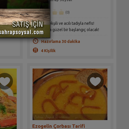
(0)
Bu çorba ekşili ve acılı tadıyla nefis!
 yemek
Sofranızda güzel bir başlangıç olacak!
Hazırlama 30 dakika
4 Kişilik
Ezogelin Çorbası Tarifi