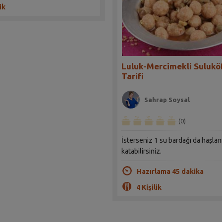
ik
Luluk-Mercimekli Sulukö
Tarifi
Sahrap Soysal
(0)
İsterseniz 1 su bardağı da haşla
katabilirsiniz.
Hazırlama 45 dakika
4 Kişilik