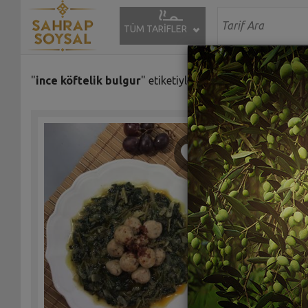
TÜM TARİFLER
"
ince köftelik bulgur
" etiketiyle eşleşen (10) tarif bulun
Cevizli 
Tarifi