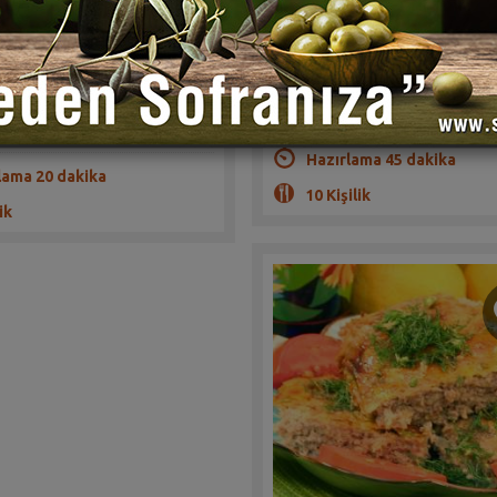
rap Soysal
(1)
(0)
Bulgur köfteli harika bir yöresel
öftelerle karıştığına emin
tarifi
Hazırlama 45 dakika
lama 20 dakika
10 Kişilik
ik