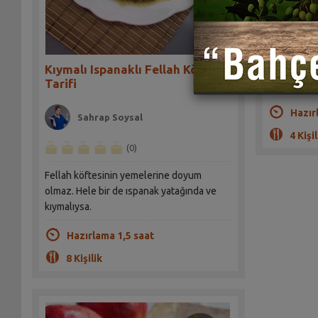
Sah
Tüm sosun k
Kıymalı Ispanaklı Fellah Köftesi
Tarifi
olun.
Hazır
Sahrap Soysal
4 Kişil
(0)
Fellah köftesinin yemelerine doyum
olmaz. Hele bir de ıspanak yatağında ve
kıymalıysa.
Hazırlama 1,5 saat
8 Kişilik