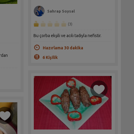
Sahrap Soysal
(3)
Bu çorba ekşili ve acılı tadıyla nefistir.
Hazırlama 30 dakika
ardan
6 Kişilik