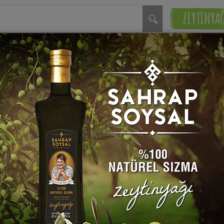
ZEYTİNYA
du.
Cortu Taplaması - Corti K
Küncülü Bulgur Köftesi
Tarifi
Sahrap Soysal