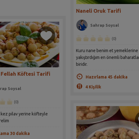
Naneli Oruk Tarifi
Sahrap Soysal
(0)
Kuru nane benim et yemeklerine
yakıştırdığım en önemli baharatl
biridir.
Fellah Köftesi Tarifi
Hazırlama 45 dakika
4 Kişilik
rap Soysal
(0)
kez pilav yerine köfteyle
relim
lama 30 dakika