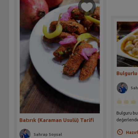
Bulgurlu 
Sah
Bulguru bu 
Batırık (Karaman Usulü) Tarifi
değerlendi
Hazır
Sahrap Soysal