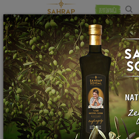
ZEYTİNYAĞI
"
ince bulgur
" etiketiyle eşleşen (52) tarif
Tarihe Gör
bulundu.