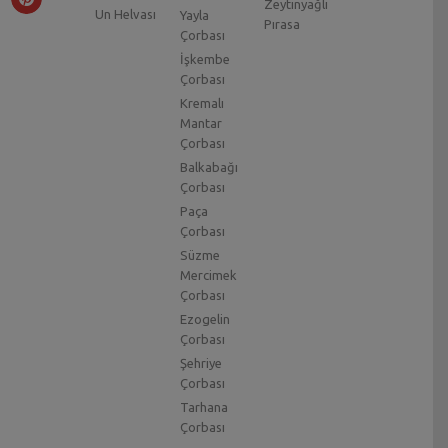
Zeytinyağlı
Un Helvası
Yayla
Pırasa
Çorbası
İşkembe
Çorbası
Kremalı
Mantar
Çorbası
Balkabağı
Çorbası
Paça
Çorbası
Süzme
Mercimek
Çorbası
Ezogelin
Çorbası
Şehriye
Çorbası
Tarhana
Çorbası