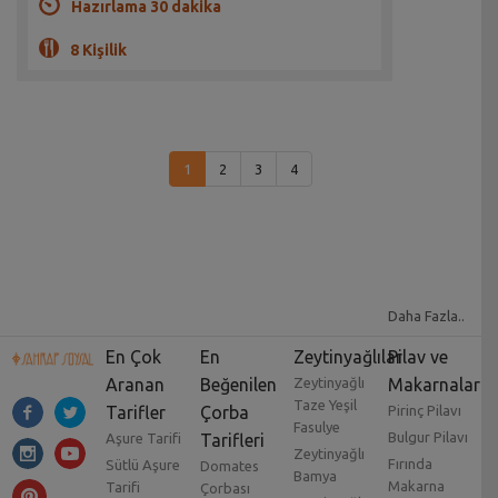
Hazırlama 30 dakika
8 Kişilik
1
2
3
4
Daha Fazla..
En Çok
En
Zeytinyağlılar
Pilav ve
Aranan
Beğenilen
Zeytinyağlı
Makarnalar
Taze Yeşil
Tarifler
Çorba
Pirinç Pilavı
Fasulye
Bulgur Pilavı
Aşure Tarifi
Tarifleri
Zeytinyağlı
Fırında
Sütlü Aşure
Domates
Bamya
Makarna
Tarifi
Çorbası