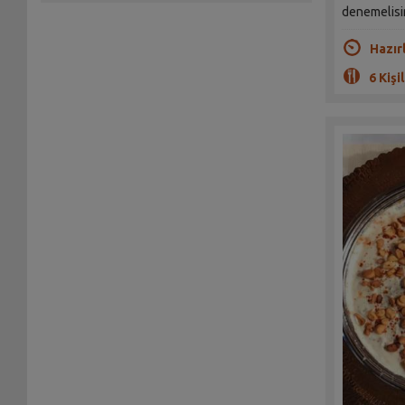
denemelisi
Hazır
6 Kişil