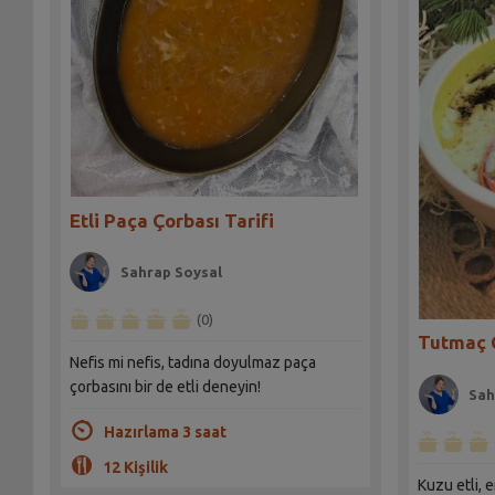
Etli Paça Çorbası Tarifi
Sahrap Soysal
(0)
Tutmaç Ç
Nefis mi nefis, tadına doyulmaz paça
çorbasını bir de etli deneyin!
Sah
Hazırlama 3 saat
12 Kişilik
Kuzu etli, e