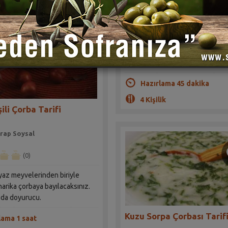
Sahrap Soysal
(1)
Bu çorba hem sıcak hem soğuk o
yenebilir.
Hazırlama 45 dakika
4 Kişilik
şili Çorba Tarifi
rap Soysal
(0)
yaz meyvelerinden biriyle
harika çorbaya bayılacaksınız.
 da doyurucu.
Kuzu Sorpa Çorbası Tarif
lama 1 saat