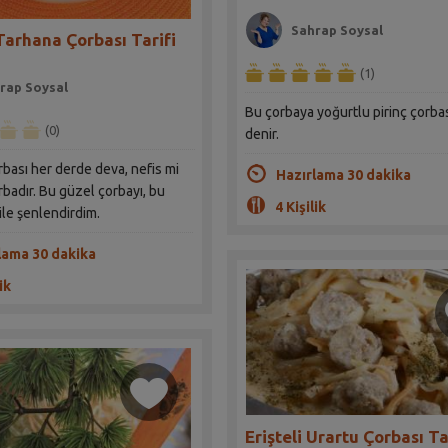
Sahrap Soysal
Tarhana Çorbası Tarifi
(1)
rap Soysal
Bu çorbaya yoğurtlu pirinç çorba
(0)
denir.
bası her derde deva, nefis mi
Hazırlama 30 dakika
orbadır. Bu güzel çorbayı, bu
4 Kişilik
ile şenlendirdim.
lama 30 dakika
ik
Erişteli Urartu Çorbası Ta