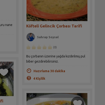
kuru nane
Köfteli Gelincik Çorbası Tarifi
Sahrap Soysal
(0)
Bu çorbanın üzerine yağda kızdırılmış pul
biber gezdirebilirsiniz.
Hazırlama 30 dakika
4 Kişilik
fi