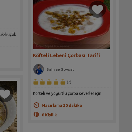
yük-küçük
Köfteli Lebeni Çorbası Tarifi
Sahrap Soysal
(2)
Köfteli ve yoğurtlu çorba severler için
Hazırlama 30 dakika
8 Kişilik