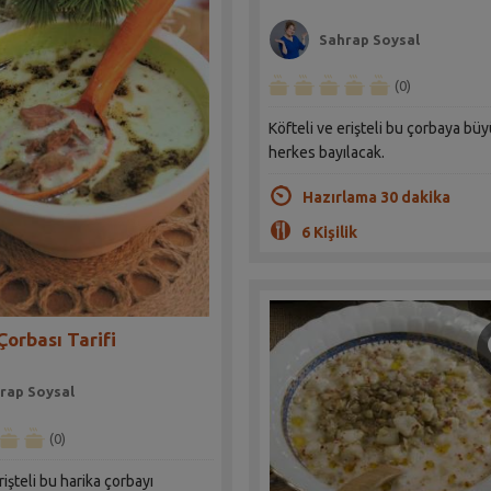
Sahrap Soysal
(0)
Köfteli ve erişteli bu çorbaya bü
herkes bayılacak.
Hazırlama 30 dakika
6 Kişilik
orbası Tarifi
rap Soysal
(0)
rişteli bu harika çorbayı