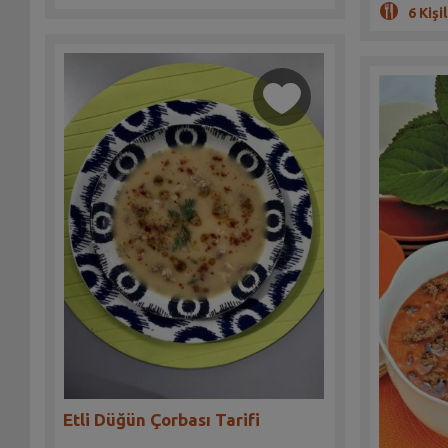
6 Kişil
Etli Düğün Çorbası Tarifi