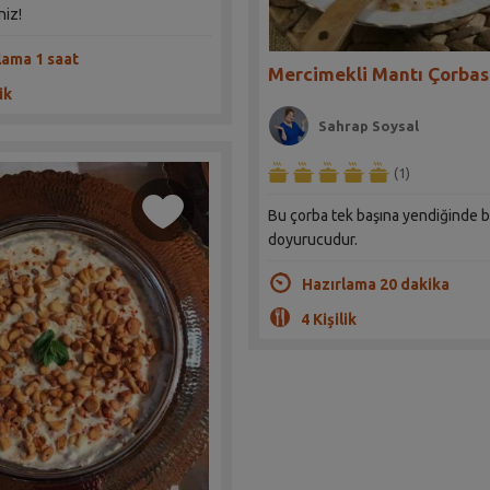
niz!
lama 1 saat
Mercimekli Mantı Çorbası
ik
Sahrap Soysal
(1)
Bu çorba tek başına yendiğinde b
doyurucudur.
Hazırlama 20 dakika
4 Kişilik