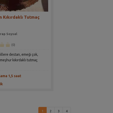
n Kıkırdaklı Tutmaç
rap Soysal
(0)
illere destan, emeği çok,
 meşhur kıkırdaklı tutmaç
lama 1,5 saat
ik
1
2
3
4