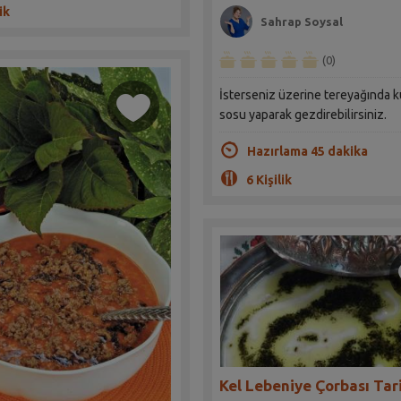
ik
Sahrap Soysal
(0)
İsterseniz üzerine tereyağında 
sosu yaparak gezdirebilirsiniz.
Hazırlama 45 dakika
6 Kişilik
Kel Lebeniye Çorbası Tari