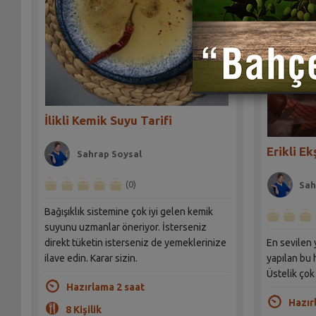
İlikli Kemik Suyu Tarifi
Erikli Ek
Sahrap Soysal
(0)
Sah
Bağışıklık sistemine çok iyi gelen kemik
suyunu uzmanlar öneriyor. İsterseniz
direkt tüketin isterseniz de yemeklerinize
En sevilen 
ilave edin. Karar sizin.
yapılan bu 
Üstelik çok
Hazırlama 2 saat
Hazır
8 Kişilik