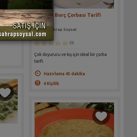
Kremalı Borç Çorbası Tarifi
Sahrap Soysal
larak
(0)
Çok doyurucu ve kış için ideal bir çorba
tarifi.
Hazırlama 45 dakika
4 Kişilik
i