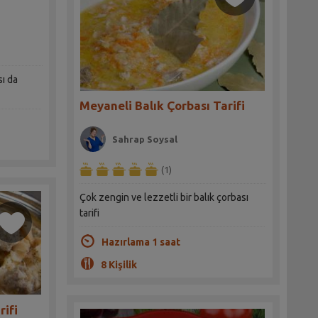
sı da
Meyaneli Balık Çorbası Tarifi
Sahrap Soysal
(1)
Çok zengin ve lezzetli bir balık çorbası
tarifi
Hazırlama 1 saat
8 Kişilik
rifi