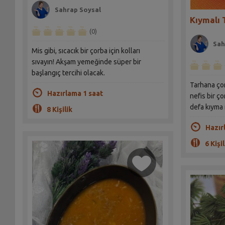
Sahrap Soysal
Kıymalı 
(0)
Sah
Mis gibi, sıcacık bir çorba için kolları
sıvayın! Akşam yemeğinde süper bir
başlangıç tercihi olacak.
Tarhana çor
Hazırlama 1 saat
nefis bir ç
defa kıyma 
8 Kişilik
Hazır
6 Kişil