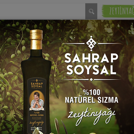
ZEYTİNYA
Etli Külhan Çorbası Tarifi