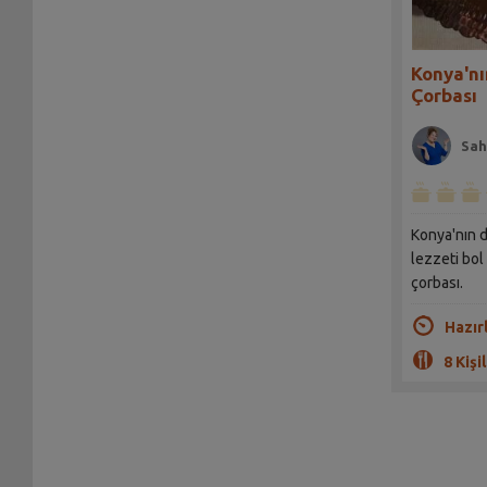
Konya'nı
Çorbası
Sah
Konya'nın d
lezzeti bol
çorbası.
Hazır
8 Kişil