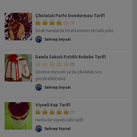
Çikolatalı Parfe Dondurması Tarifi
(1)
Sıcak havalarda ferahlamanın en tatlı yolu.
Sahrap Soysal
Damla Sakızlı Fıstıklı Rokoko Tarifi
(0)
Üzerine meyveli ya da çikolatalı sos
gezdirebilirsiniz.
Sahrap Soysal
Vişneli Kup Tarifi
(1)
Harika bir vişneli tatlı tarifi
Sahrap Soysal