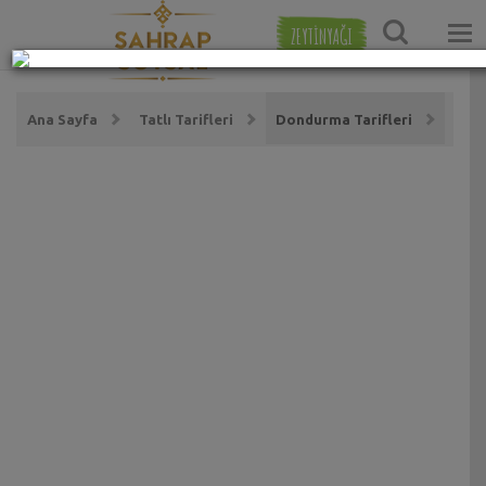
ZEYTİNYAĞI
Ana Sayfa
Tatlı Tarifleri
Dondurma Tarifleri