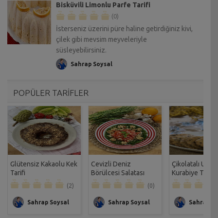
Bisküvili Limonlu Parfe Tarifi
(0)
İsterseniz üzerini püre haline getirdiğiniz kivi,
çilek gibi mevsim meyveleriyle
süsleyebilirsiniz.
Sahrap Soysal
POPÜLER TARİFLER
Glütensiz Kakaolu Kek
Cevizli Deniz
Çikolatalı Unsu
Tarifi
Börülcesi Salatası
Kurabiye Tarifi
Tarifi
(2)
(0)
Sahrap Soysal
Sahrap Soysal
Sahrap So