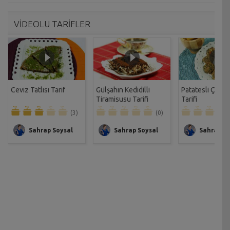
VİDEOLU TARİFLER
Ceviz Tatlısı Tarif
Gülşahın Kedidilli
Patatesli Çıtır 
Tiramisusu Tarifi
Tarifi
(3)
(0)
Sahrap Soysal
Sahrap Soysal
Sahrap So