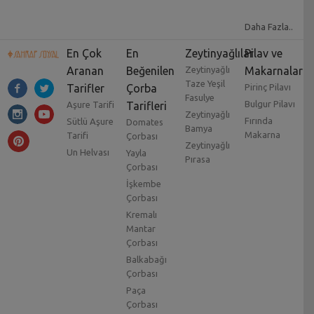
Daha Fazla..
En Çok
En
Zeytinyağlılar
Pilav ve
Aranan
Beğenilen
Zeytinyağlı
Makarnalar
Taze Yeşil
Tarifler
Çorba
Pirinç Pilavı
Fasulye
Bulgur Pilavı
Aşure Tarifi
Tarifleri
Zeytinyağlı
Fırında
Sütlü Aşure
Domates
Bamya
Makarna
Tarifi
Çorbası
Zeytinyağlı
Un Helvası
Yayla
Pırasa
Çorbası
İşkembe
Çorbası
Kremalı
Mantar
Çorbası
Balkabağı
Çorbası
Paça
Çorbası