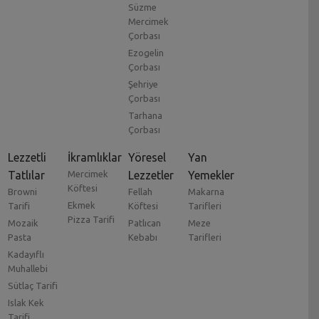
Süzme
Mercimek
Çorbası
Ezogelin
Çorbası
Şehriye
Çorbası
Tarhana
Çorbası
Lezzetli
İkramlıklar
Yöresel
Yan
Tatlılar
Mercimek
Lezzetler
Yemekler
Köftesi
Browni
Fellah
Makarna
Ekmek
Tarifi
Köftesi
Tarifleri
Pizza Tarifi
Mozaik
Patlıcan
Meze
Pasta
Kebabı
Tarifleri
Kadayıflı
Muhallebi
Sütlaç Tarifi
Islak Kek
Tarifi