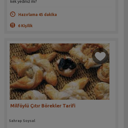
kek yediniz mi?
Hazırlama 45 dakika
6 Kişilik
Milföylü Çıtır Börekler Tarifi
Sahrap Soysal