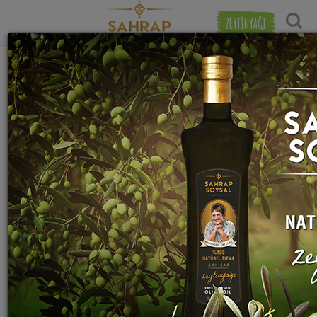
ZEYTİNYAĞI
"
dere otu
" etiketiyle eşleşen (11) tarif
Tarihe Gör
bulundu.