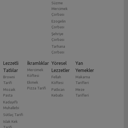
Süzme
Mercimek
Çorbası
Ezogelin
Çorbası
Şehriye
Çorbası
Tarhana
Çorbası
Lezzetli
İkramlıklar
Yöresel
Yan
Tatlılar
Mercimek
Lezzetler
Yemekler
Köftesi
Browni
Fellah
Makarna
Ekmek
Tarifi
Köftesi
Tarifleri
Pizza Tarifi
Mozaik
Patlıcan
Meze
Pasta
Kebabı
Tarifleri
Kadayıflı
Muhallebi
Sütlaç Tarifi
Islak Kek
Tarifi