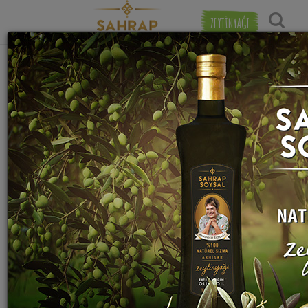
ZEYTİNYAĞI
"
dere otu
" etiketiyle eşleşen (11) tarif
Popülerlik
bulundu.