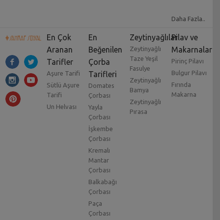
Daha Fazla..
En Çok
En
Zeytinyağlılar
Pilav ve
Aranan
Beğenilen
Zeytinyağlı
Makarnalar
Taze Yeşil
Tarifler
Çorba
Pirinç Pilavı
Fasulye
Bulgur Pilavı
Aşure Tarifi
Tarifleri
Zeytinyağlı
Fırında
Sütlü Aşure
Domates
Bamya
Makarna
Tarifi
Çorbası
Zeytinyağlı
Un Helvası
Yayla
Pırasa
Çorbası
İşkembe
Çorbası
Kremalı
Mantar
Çorbası
Balkabağı
Çorbası
Paça
Çorbası