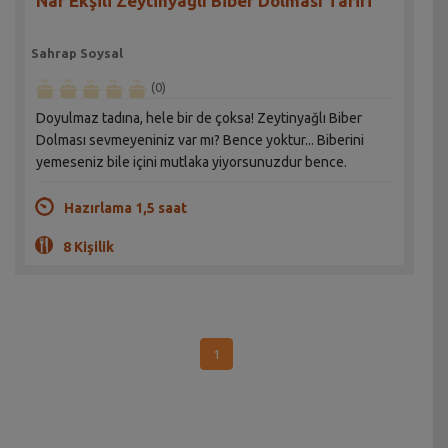
Nar Ekşili Zeytinyağlı Biber Dolması Tarifi
Sahrap Soysal
(0)
Doyulmaz tadına, hele bir de çoksa! Zeytinyağlı Biber
Dolması sevmeyeniniz var mı? Bence yoktur... Biberini
yemeseniz bile içini mutlaka yiyorsunuzdur bence.
Hazırlama 1,5 saat
8 Kişilik
1