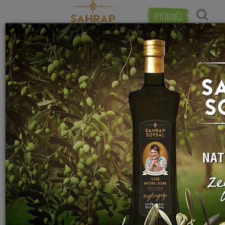
ZEYTİNYAĞI
Popülerlik
"
buz
" etiketiyle eşleşen (6) tarif bulundu.