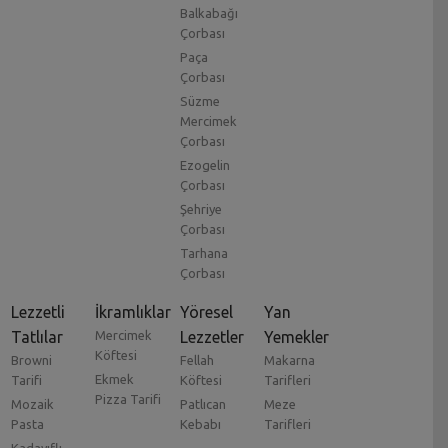
Balkabağı
Çorbası
Paça
Çorbası
Süzme
Mercimek
Çorbası
Ezogelin
Çorbası
Şehriye
Çorbası
Tarhana
Çorbası
Lezzetli
İkramlıklar
Yöresel
Yan
Tatlılar
Mercimek
Lezzetler
Yemekler
Köftesi
Browni
Fellah
Makarna
Ekmek
Tarifi
Köftesi
Tarifleri
Pizza Tarifi
Mozaik
Patlıcan
Meze
Pasta
Kebabı
Tarifleri
Kadayıflı