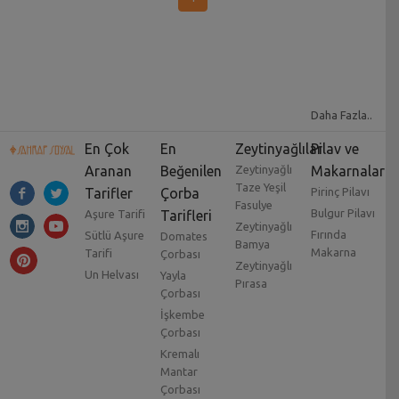
Daha Fazla..
En Çok
En
Zeytinyağlılar
Pilav ve
Aranan
Beğenilen
Zeytinyağlı
Makarnalar
Taze Yeşil
Tarifler
Çorba
Pirinç Pilavı
Fasulye
Bulgur Pilavı
Aşure Tarifi
Tarifleri
Zeytinyağlı
Fırında
Sütlü Aşure
Domates
Bamya
Makarna
Tarifi
Çorbası
Zeytinyağlı
Un Helvası
Yayla
Pırasa
Çorbası
İşkembe
Çorbası
Kremalı
Mantar
Çorbası