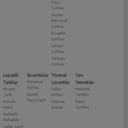
Paça
Çorbası
Süzme
Mercimek
Çorbası
Ezogelin
Çorbası
Şehriye
Çorbası
Tarhana
Çorbası
Lezzetli
İkramlıklar
Yöresel
Yan
Tatlılar
Mercimek
Lezzetler
Yemekler
Köftesi
Browni
Fellah
Makarna
Ekmek
Tarifi
Köftesi
Tarifleri
Pizza Tarifi
Mozaik
Patlıcan
Meze
Pasta
Kebabı
Tarifleri
Kadayıflı
Muhallebi
Sütlaç Tarifi