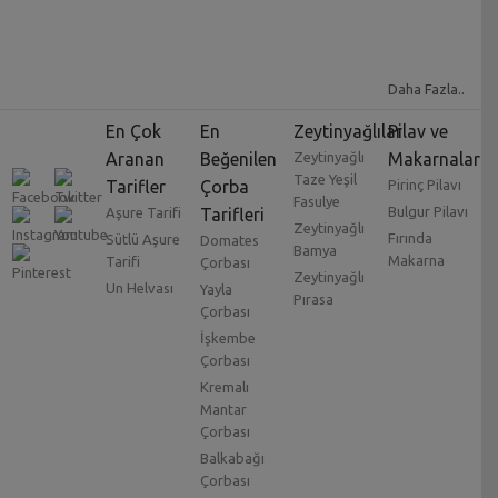
Daha Fazla..
En Çok
En
Zeytinyağlılar
Pilav ve
Aranan
Beğenilen
Zeytinyağlı
Makarnalar
Taze Yeşil
Tarifler
Çorba
Pirinç Pilavı
Fasulye
Bulgur Pilavı
Aşure Tarifi
Tarifleri
Zeytinyağlı
Fırında
Sütlü Aşure
Domates
Bamya
Makarna
Tarifi
Çorbası
Zeytinyağlı
Un Helvası
Yayla
Pırasa
Çorbası
İşkembe
Çorbası
Kremalı
Mantar
Çorbası
Balkabağı
Çorbası