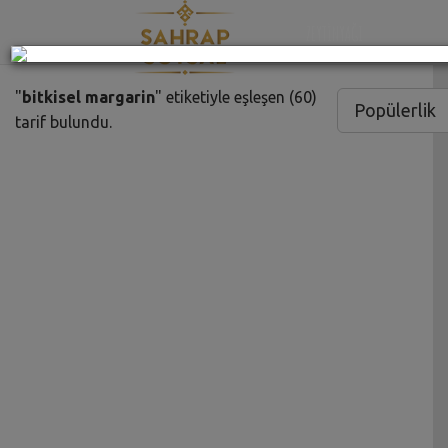
ZEYTİNYAĞI
"
bitkisel margarin
" etiketiyle eşleşen (60)
Popülerlik
tarif bulundu.