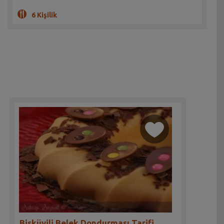
6 Kişilik
Bisküvili Belek Dondurması Tarifi