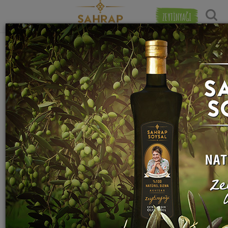
ZEYTİNYAĞI
"
bisküvi
" etiketiyle eşleşen (23) tarif
Tarihe Gör
bulundu.