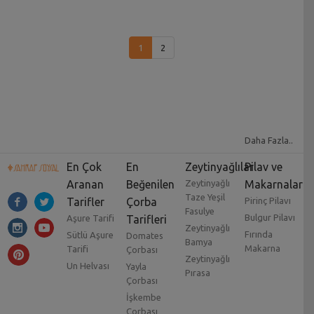
1
2
Daha Fazla..
En Çok
En
Zeytinyağlılar
Pilav ve
Aranan
Beğenilen
Zeytinyağlı
Makarnalar
Taze Yeşil
Tarifler
Çorba
Pirinç Pilavı
Fasulye
Bulgur Pilavı
Aşure Tarifi
Tarifleri
Zeytinyağlı
Fırında
Sütlü Aşure
Domates
Bamya
Makarna
Tarifi
Çorbası
Zeytinyağlı
Un Helvası
Yayla
Pırasa
Çorbası
İşkembe
Çorbası