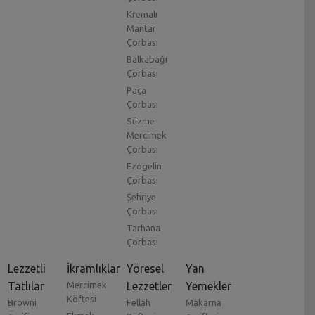
Kremalı
Mantar
Çorbası
Balkabağı
Çorbası
Paça
Çorbası
Süzme
Mercimek
Çorbası
Ezogelin
Çorbası
Şehriye
Çorbası
Tarhana
Çorbası
Lezzetli
İkramlıklar
Yöresel
Yan
Tatlılar
Mercimek
Lezzetler
Yemekler
Köftesi
Browni
Fellah
Makarna