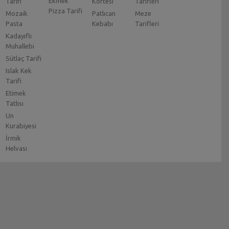
Ekmek
Tarifi
Köftesi
Tarifleri
Pizza Tarifi
Mozaik
Patlıcan
Meze
Pasta
Kebabı
Tarifleri
Kadayıflı
Muhallebi
Sütlaç Tarifi
Islak Kek
Tarifi
Etimek
Tatlısı
Un
Kurabiyesi
İrmik
Helvası