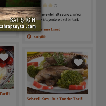
(0)
Sevdiklerine evde hafta sonu ziyafeti
hazırlamak isteyenlere özel bir tarif.
Hazırlama 2 saat
6 Kişilik
Tarifi
Sebzeli Kuzu But Tandır Tarifi