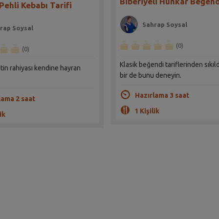
Biberiyeli Hünkar Beğend
Pehli Kebabı Tarifi
Sahrap Soysal
rap Soysal
(0)
(0)
Klasik beğendi tariflerinden sıkıl
etin rahiyası kendine hayran
bir de bunu deneyin.
Hazırlama 3 saat
lama 2 saat
1 Kişilik
ik