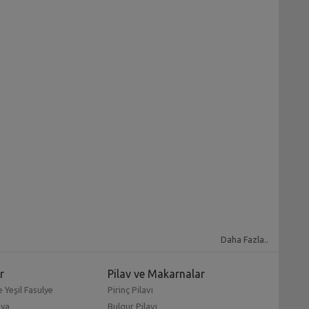
Daha Fazla..
r
Pilav ve Makarnalar
 Yeşil Fasulye
Pirinç Pilavı
mya
Bulgur Pilavı