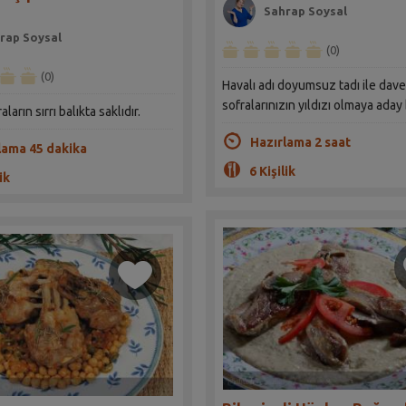
Sahrap Soysal
rap Soysal
(0)
(0)
Havalı adı doyumsuz tadı ile dave
sofralarınızın yıldızı olmaya aday b
aların sırrı balıkta saklıdır.
Hazırlama 2 saat
lama 45 dakika
6 Kişilik
ik