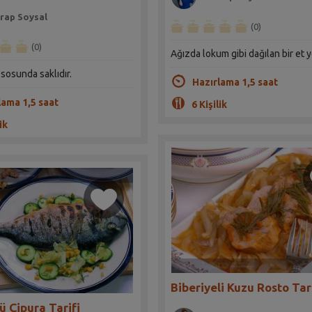
rap Soysal
(0)
(0)
Ağızda lokum gibi dağılan bir et 
 sosunda saklıdır.
Hazırlama 1,5 saat
lama 1,5 saat
6 Kişilik
ik
Biberiyeli Kuzu Rosto Tar
ü Çipura Tarifi