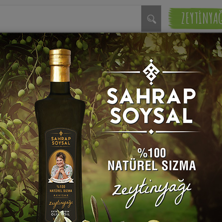
ZEYTİNYA
ın Mercimekli Tavuğu
Beşamelli Mantarlı Nuar 
rap Soysal
Sahrap Soysal