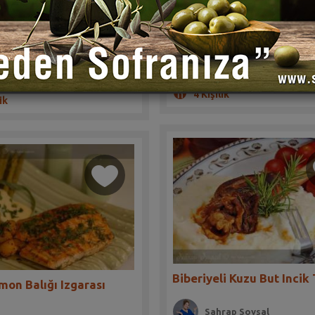
(1)
(0)
eti hem mercimekle tam bir
Misafirleriniz bu tarife bayılacak.
osu
Hazırlama 10 dakika
lama 30 dakika
4 Kişilik
ik
Biberiyeli Kuzu But Incik 
mon Balığı Izgarası
Sahrap Soysal