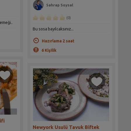
Sahrap Soysal
(0)
yemeği..
Bu sosa bayılcaksınız...
Hazırlama 2 saat
6 Kişilik
ifi
Newyork Usulü Tavuk Biftek