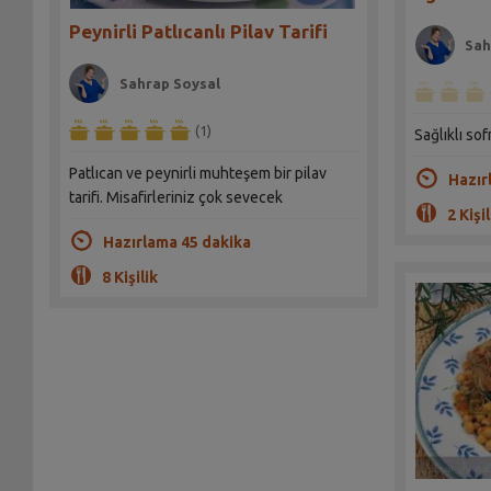
Peynirli Patlıcanlı Pilav Tarifi
Sah
Sahrap Soysal
(1)
Sağlıklı sofr
Patlıcan ve peynirli muhteşem bir pilav
Hazır
tarifi. Misafirleriniz çok sevecek
2 Kişil
Hazırlama 45 dakika
8 Kişilik