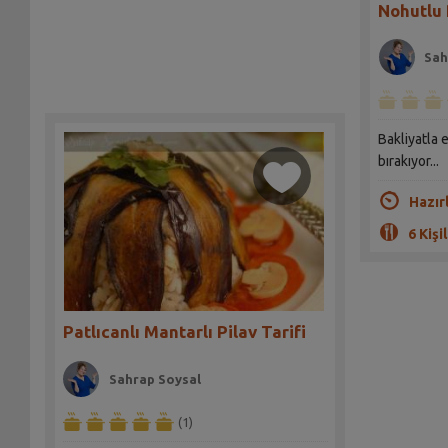
Nohutlu 
Sah
Bakliyatla 
bırakıyor...
Hazır
6 Kişil
Patlıcanlı Mantarlı Pilav Tarifi
Sahrap Soysal
(1)