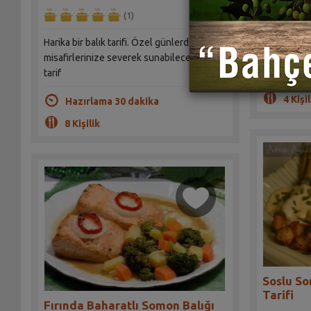
(1)
Hem tavuk 
Harika bir balık tarifi. Özel günlerde
enerji dep
misafirlerinize severek sunabileceğiniz bir
tarif
Hazır
4 Kişil
Hazırlama 30 dakika
8 Kişilik
Soslu So
Tarifi
Fırında Baharatlı Somon Balığı