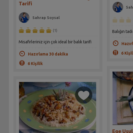
Tarifi
Sah
Sahrap Soysal
(1)
Balığın tadı
Misafirleriniz için çok ideal bir balık tarifi
Hazır
6 Kişil
Hazırlama 30 dakika
6 Kişilik
Ege Usul