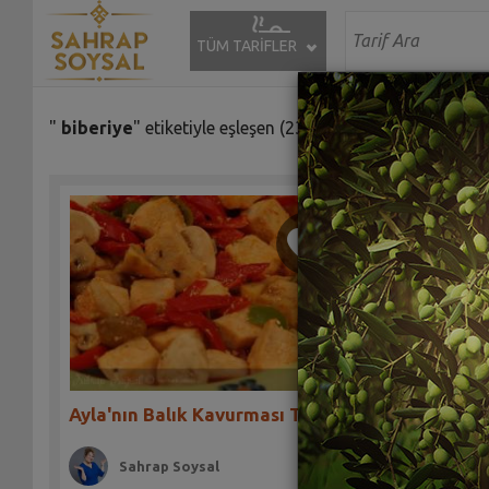
TÜM TARİFLER
"
biberiye
" etiketiyle eşleşen (23) tarif bulundu.
Melda'n
Tarifi
Ayla'nın Balık Kavurması Tarifi
Sah
Sahrap Soysal