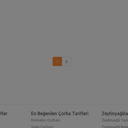
1
2
fler
En Beğenilen Çorba Tarifleri
Zeytinyağlıla
Domates Çorbası
Zeytinyağlı Taze
Yayla Çorbası
Zeytinyağlı Ba