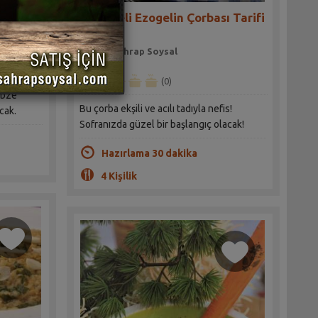
ı Tarifi
Meyaneli Ezogelin Çorbası Tarifi
Sahrap Soysal
(0)
ebze
Bu çorba ekşili ve acılı tadıyla nefis!
cak.
Sofranızda güzel bir başlangıç olacak!
Hazırlama 30 dakika
4 Kişilik