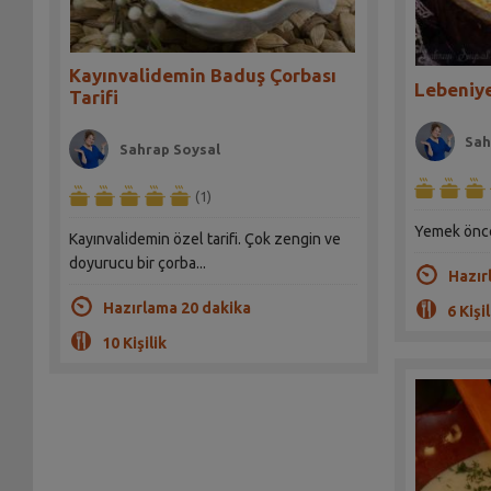
Kayınvalidemin Baduş Çorbası
Lebeniye
Tarifi
Sah
Sahrap Soysal
(1)
Yemek önces
Kayınvalidemin özel tarifi. Çok zengin ve
doyurucu bir çorba...
Hazır
Hazırlama 20 dakika
6 Kişil
10 Kişilik