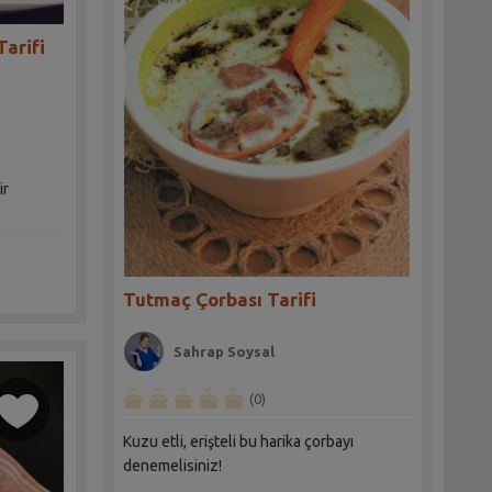
Tarifi
ir
Tutmaç Çorbası Tarifi
Sahrap Soysal
(0)
Kuzu etli, erişteli bu harika çorbayı
denemelisiniz!