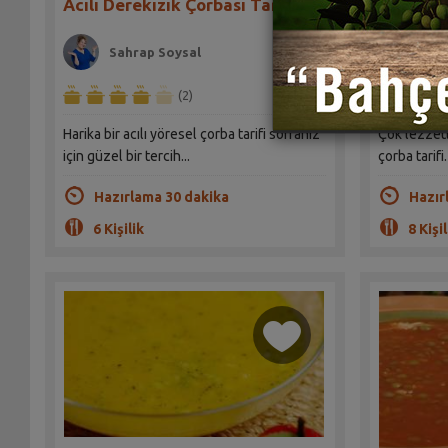
Acılı Derekızık Çorbası Tarifi
Köfteli 
Sahrap Soysal
Sah
(2)
Harika bir acılı yöresel çorba tarifi sofranız
Çok lezzetl
için güzel bir tercih...
çorba tarifi.
Hazırlama 30 dakika
Hazır
6 Kişilik
8 Kişil