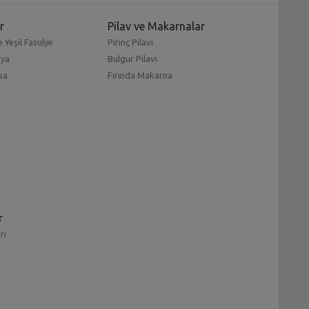
r
Pilav ve Makarnalar
 Yeşil Fasulye
Pirinç Pilavı
mya
Bulgur Pilavı
sa
Fırında Makarna
r
ri