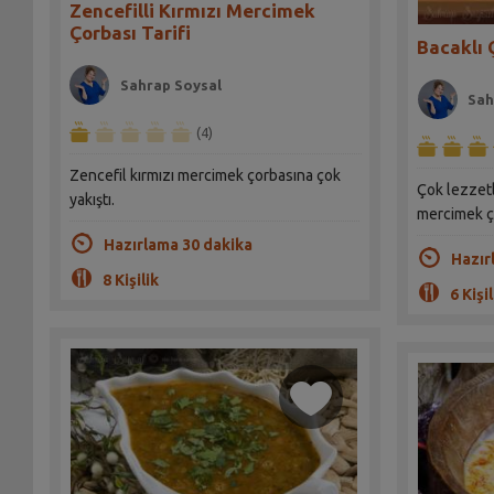
Zencefilli Kırmızı Mercimek
Çorbası Tarifi
Bacaklı 
Sahrap Soysal
Sah
(4)
Zencefil kırmızı mercimek çorbasına çok
Çok lezzetli
yakıştı.
mercimek ç
Hazırlama 30 dakika
Hazır
8 Kişilik
6 Kişil