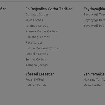
fler
En Beğenilen Çorba Tarifleri
Zeytinyağlıla
Domates Çorbası
Zeytinyağlı Taze
Yayla Çorbası
Zeytinyağlı Ba
İşkembe Çorbası
Zeytinyağlı Pıra
Kremalı Mantar Çorbası
Balkabağı Çorbası
Paça Çorbası
Süzme Mercimek Çorbası
Ezogelin Çorbası
Şehriye Çorbası
Tarhana Çorbası
Yöresel Lezzetler
Yan Yemekle
Fellah Köftesi
Makarna Tarifle
Patlıcan Kebabı
Meze Tarifleri