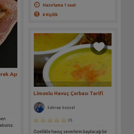
Hazırlama 1 saat
6 Kişilik
rek Aşı
Limonlu Havuç Çorbası Tarifi
Sahrap Soysal
 ben
(0)
eksiniz.
Özellikle havuç severlerin bayılacağı bir