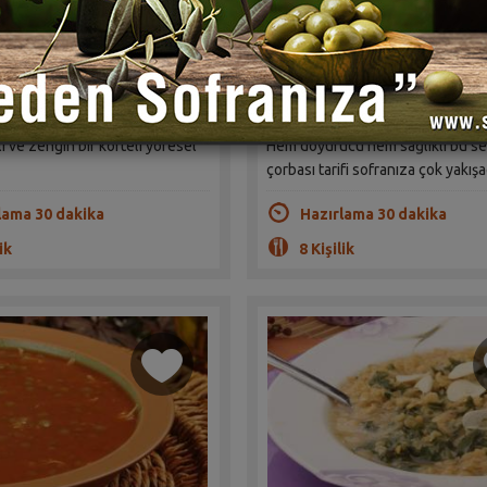
Erzincan Çorbası Tarifi
Bulgurlu Semizotu Çorbas
rap Soysal
Sahrap Soysal
(1)
(1)
i ve zengin bir köfteli yöresel
Hem doyurucu hem sağlıklı bu s
çorbası tarifi sofranıza çok yakışa
lama 30 dakika
Hazırlama 30 dakika
ik
8 Kişilik