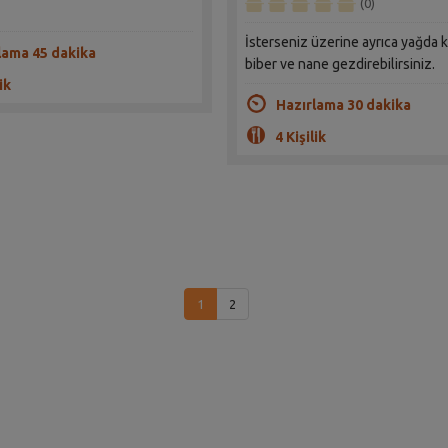
(0)
İsterseniz üzerine ayrıca yağda k
lama 45 dakika
biber ve nane gezdirebilirsiniz.
ik
Hazırlama 30 dakika
4 Kişilik
1
2