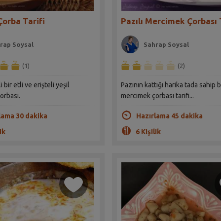
Çorba Tarifi
Pazılı Mercimek Çorbası 
rap Soysal
Sahrap Soysal
(1)
(2)
 bir etli ve erişteli yeşil
Pazının kattığı harika tada sahip b
orbası.
mercimek çorbası tarifi...
lama 30 dakika
Hazırlama 45 dakika
ik
6 Kişilik