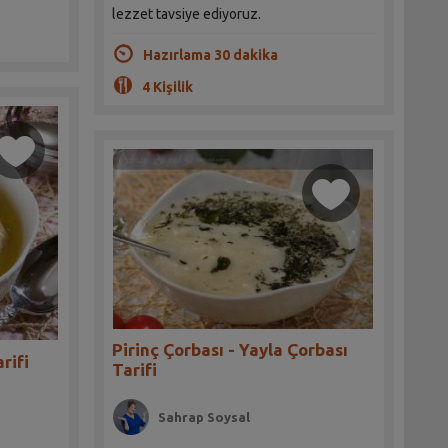
lezzet tavsiye ediyoruz.
Hazırlama 30 dakika
4 Kişilik
Pirinç Çorbası - Yayla Çorbası
rifi
Tarifi
Sahrap Soysal