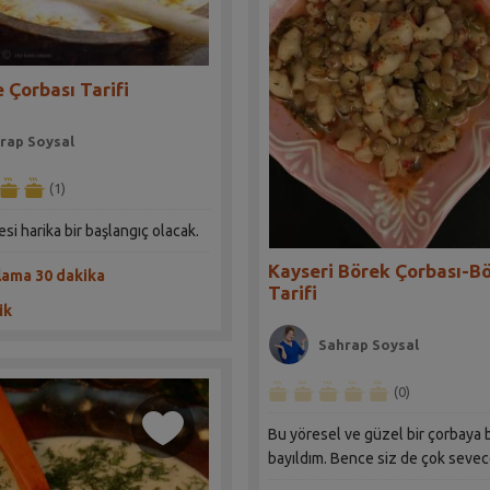
 Çorbası Tarifi
rap Soysal
(1)
i harika bir başlangıç olacak.
Kayseri Börek Çorbası-Bö
lama 30 dakika
Tarifi
ik
Sahrap Soysal
(0)
Bu yöresel ve güzel bir çorbaya
bayıldım. Bence siz de çok sevec