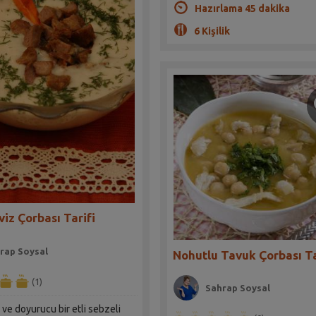
Hazırlama 45 dakika
6 Kişilik
viz Çorbası Tarifi
rap Soysal
Nohutlu Tavuk Çorbası Ta
(1)
Sahrap Soysal
ve doyurucu bir etli sebzeli