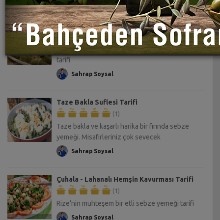
Taze Bakla Kavurması Tarifi
(1)
Yoğurt ve dereotlu harika bir bakla kavurması
tarifi
Sahrap Soysal
Taze Bakla Suflesi Tarifi
(1)
Taze bakla ve kaşarlı harika bir fırında sebze
yemeği. Misafirleriniz çok sevecek
Sahrap Soysal
Çuhala - Lahanalı Hemşin Kavurması Tarifi
(1)
Rize'nin muhteşem bir etli sebze yemeği tarifi
Sahrap Soysal