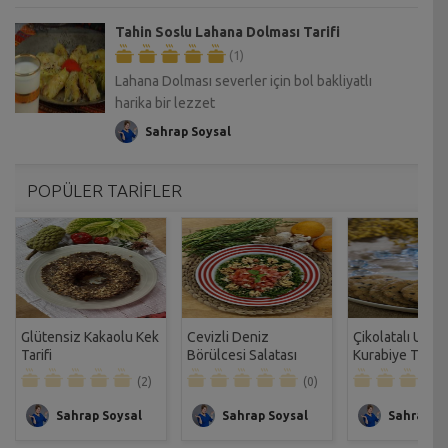
Tahin Soslu Lahana Dolması Tarifi
(1)
Lahana Dolması severler için bol bakliyatlı
harika bir lezzet
Sahrap Soysal
POPÜLER TARİFLER
Glütensiz Kakaolu Kek
Cevizli Deniz
Çikolatalı Unsu
Tarifi
Börülcesi Salatası
Kurabiye Tarifi
Tarifi
(2)
(0)
Sahrap Soysal
Sahrap Soysal
Sahrap So