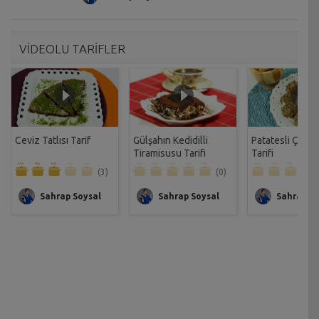
VİDEOLU TARİFLER
Ceviz Tatlısı Tarif
Gülşahın Kedidilli
Patatesli Çıtır 
Tiramisusu Tarifi
Tarifi
(3)
(0)
Sahrap Soysal
Sahrap Soysal
Sahrap So