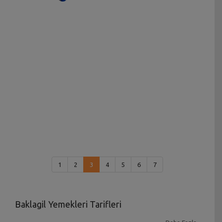
1
2
3
4
5
6
7
Baklagil Yemekleri Tarifleri