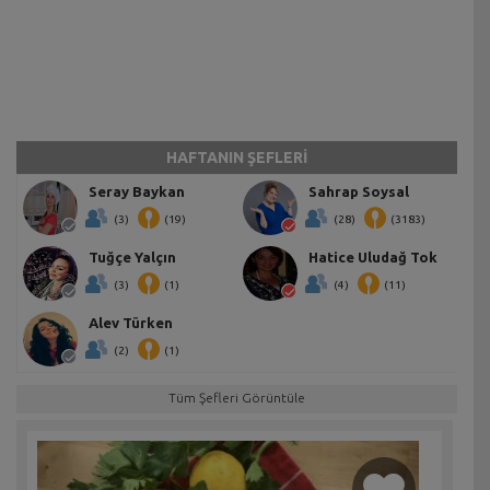
HAFTANIN ŞEFLERİ
Seray Baykan
Sahrap Soysal
(3)
(19)
(28)
(3183)
Tuğçe Yalçın
Hatice Uludağ Tok
(3)
(1)
(4)
(11)
Alev Türken
(2)
(1)
Tüm Şefleri Görüntüle