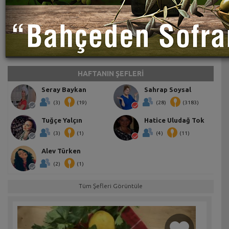
HAFTANIN ŞEFLERİ
Seray Baykan
Sahrap Soysal
(3)
(19)
(28)
(3183)
Tuğçe Yalçın
Hatice Uludağ Tok
(3)
(1)
(4)
(11)
Alev Türken
(2)
(1)
Tüm Şefleri Görüntüle