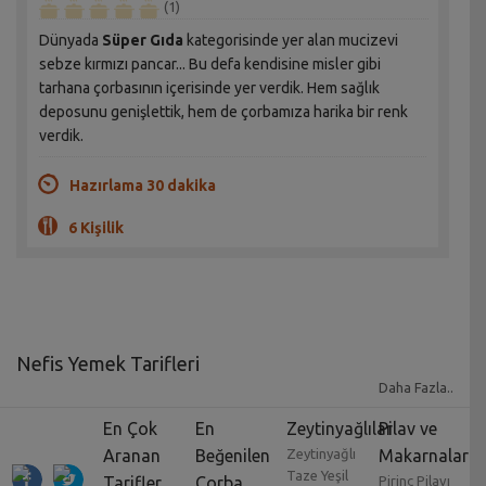
(1)
Dünyada
Süper Gıda
kategorisinde yer alan mucizevi
sebze kırmızı pancar... Bu defa kendisine misler gibi
tarhana çorbasının içerisinde yer verdik. Hem sağlık
deposunu genişlettik, hem de çorbamıza harika bir renk
verdik.
Hazırlama 30 dakika
6 Kişilik
Nefis Yemek Tarifleri
Daha Fazla..
Yemek tarifleri
yıllar geçtikçe zorunlu bir uğraş
En Çok
En
Zeytinyağlılar
Pilav ve
olmaktan çok uzaklaşmış, bir meslek dalı ve zevk işine
Aranan
Beğenilen
Zeytinyağlı
Makarnalar
dönüşmüştür. Yemek severler için
değişik yemek
Taze Yeşil
Tarifler
Çorba
Pirinç Pilavı
tarifleri
araştırmak ve bunları uygulamak adeta bir