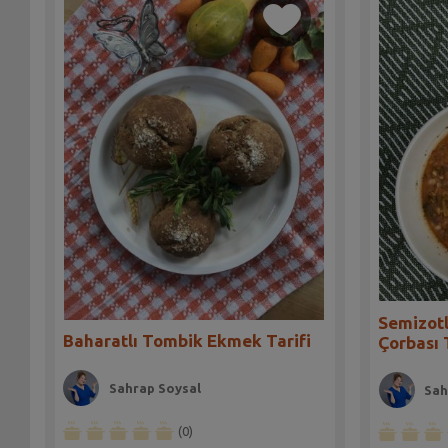
Semizotl
Baharatlı Tombik Ekmek Tarifi
Çorbası 
Sahrap Soysal
Sah
(0)