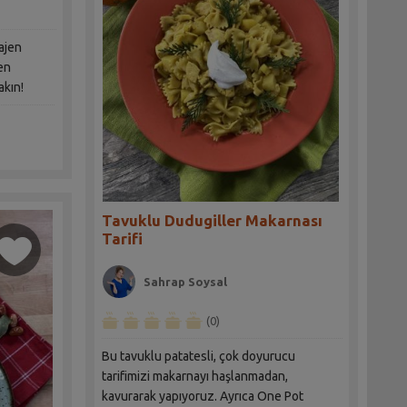
lajen
men
akın!
Tavuklu Dudugiller Makarnası
Tarifi
Sahrap Soysal
(0)
Bu tavuklu patatesli, çok doyurucu
tarifimizi makarnayı haşlanmadan,
kavurarak yapıyoruz. Ayrıca One Pot