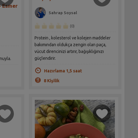
– Esmer
Sahrap Soysal
(0)
Protein , kolesterol ve kolejen maddeler
bakımından oldukça zengin olan paça,
vücut direncinizi artırır, bağışıklığınızı
güçlendirir.
nuyla.
Hazırlama 1,5 saat
8 Kişilik
i