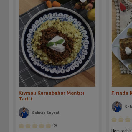
Kıymalı Karnabahar Mantısı
Fırında 
Tarifi
Sah
Sahrap Soysal
(0)
Hem pratik 