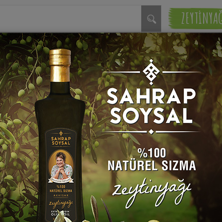
ZEYTİNYA
nli Pekmezli Kurabiye Tarifi
Sahrap 
ğsız, tam da çayın yanına eşlikçi olacak
var. Valla ben yemelere doyamadım.
 beğenecek misiniz?
Hazırlama