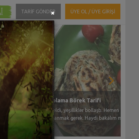
ĞI
Close
TARİF GÖNDER
ÜYE OL / ÜYE GİRİŞİ
×
Pırasalı Brokoli Çorbası Tarifi
Soysal
Brokoli mevsimi geçmeden, çorbasını yapmak
(1)
gerek. Ama bu defa içine pırasa ilave ederek.
 30 dakika