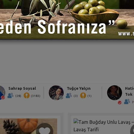
Sahrap Soysal
Tuğçe Yalçın
Hati
Tok
(28)
(3183)
(3)
(1)
(