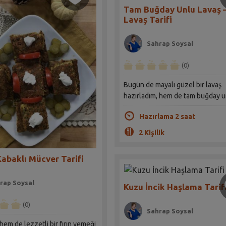
Tam Buğday Unlu Lavaş 
Lavaş Tarifi
Sahrap Soysal
(0)
Bugün de mayalı güzel bir lavaş
hazırladım, hem de tam buğday u
Hazırlama 2 saat
2 Kişilik
Kabaklı Mücver Tarifi
rap Soysal
Kuzu İncik Haşlama Tarif
(0)
Sahrap Soysal
hem de lezzetli bir fırın yemeği