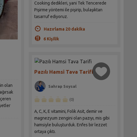
Cooking dedikleri, yani Tek Tencerede
Pişirme yöntemi ile pişirip, bulaşıktan
tasarruf ediyoruz.
Hazırlama 20 dakika
6 Kişilik
Pazılı Hamsi Tava Tarifi
in olan
Sahrap Soysal
bağırsak
 içeren
(0)
yetler
A, C, K, E vitamini, Folik Asit, demir ve
magnezyum zengini olan pazıyı, mis gibi
hamsiyle buluşturduk. Enfes bir lezzet
ortaya çıktı.