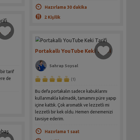
Hazırlama 30 dakika
2 Kişilik
rifi
Portakallı YouTube Keki Tarifi
Sahrap Soysal
bir tarif
ere de
(1)
Bu defa portakalın sadece kabuklarını
kullanmakla kalmadık, tamamını püre yapıp
içine kattık. Çok aromatik ve lezzetli mi
lezzetli bir kek oldu. Hemen denemenizi
tavsiye ederim.
Hazırlama 1 saat