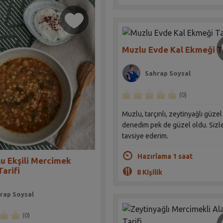
Muzlu Evde Kal Ekmeği Ta
Sahrap Soysal
(0)
Muzlu, tarçınlı, zeytinyağlı güzel 
denedim pek de güzel oldu. Sizl
tavsiye ederim.
Hazırlama 1 saat
u Ekşili Mercimek
Tarifi
8 Kişilik
rap Soysal
(0)