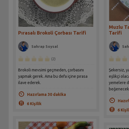
Muzlu Ta
Pırasalı Brokoli Çorbası Tarifi
Tarifi
Sahrap Soysal
Sah
(2)
Brokoli mevsimi geçmeden, çorbasını
Şekersiz, y
yapmak gerek. Ama bu defa içine pırasa
eşlikçi olac
ilave ederek.
yemelere d
beğenecek 
Hazırlama 30 dakika
Hazır
6 Kişilik
6 Kişil