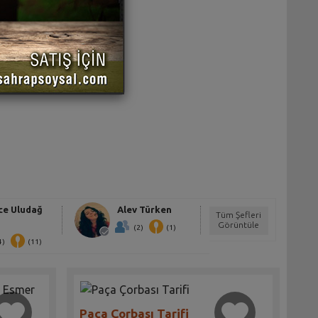
ce Uludağ
Alev Türken
Tüm Şefleri
Görüntüle
(2)
(1)
4)
(11)
Paça Çorbası Tarifi