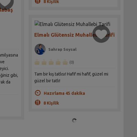
8 Kişilik
labaş
Elmalı Glütensiz Muhallebi Tarifi
Sahrap Soysal
amilyasına
 ve
(0)
yici.
Tam bir kış tatlısı! Hafif mi hafif, güzel mi
ğiniz gibi,
güzel bir tatlı!
rak da
Hazırlama 45 dakika
8 Kişilik