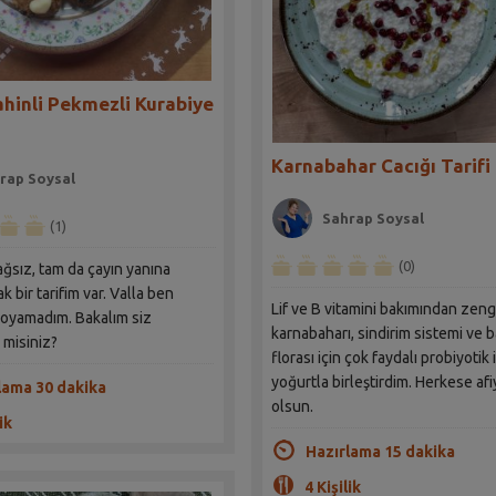
hinli Pekmezli Kurabiye
Karnabahar Cacığı Tarifi
rap Soysal
Sahrap Soysal
(1)
(0)
ağsız, tam da çayın yanına
ak bir tarifim var. Valla ben
Lif ve B vitamini bakımından zeng
oyamadım. Bakalım siz
karnabaharı, sindirim sistemi ve 
misiniz?
florası için çok faydalı probiyotik
yoğurtla birleştirdim. Herkese afi
lama 30 dakika
olsun.
ik
Hazırlama 15 dakika
4 Kişilik