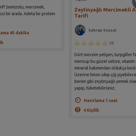
arif! Semizotu, mercimek,
Zeytinyağlı Mercimekli A
psi bir arada. Adeta bir protein
Tarifi
Sahrap Soysal
lama 45 dakika
ik
(0)
Dört mevsim yetişen, turpgiller f
mensup bu güzel sebze, vitamin
mineral bakımından oldukça besle
Üzerine limon sıkıp çiğ yiyebilece
benim gibi zeytinyağlı yemek ola
yapıp, tüketebilirsiniz.
Hazırlama 1 saat
4 Kişilik