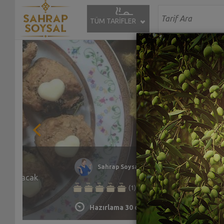
TÜM TARİFLER
 Tarifi
Muzlu Tahi
Sahrap Soysal
r... hepsi
Şekersiz, ya
(0)
bir tarifim 
Bakalım siz
Hazırlama 45 dakika