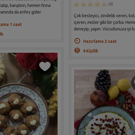
(0)
 Katıp, karıştırın, hemen fırına
 yanında da enfes gider.
Çok besleyici, zindelik veren, ko
içeren, misler gibi bir çorba. He
lama 1 saat
deneyip, yapın. Vücudunuza iyi b
ik
Hazırlama 2 saat
4 Kişilik